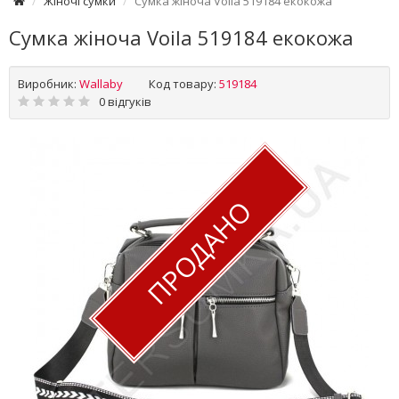
Жіночі сумки
Сумка жіноча Voila 519184 екокожа
Сумка жіноча Voila 519184 екокожа
Виробник:
Wallaby
Код товару:
519184
0 відгуків
ПРОДАНО