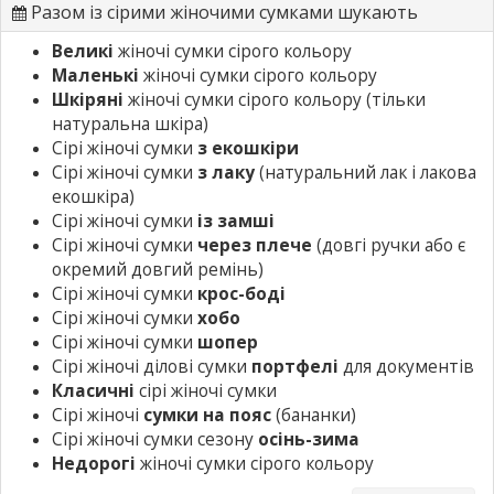
Разом із сірими жіночими сумками шукають
Великі
жіночі сумки сірого кольору
Маленькі
жіночі сумки сірого кольору
Шкіряні
жіночі сумки сірого кольору
(тільки
натуральна шкіра)
Сірі жіночі сумки
з екошкіри
Сірі жіночі сумки
з лаку
(натуральний лак і лакова
екошкіра)
Сірі жіночі сумки
із замші
Сірі жіночі сумки
через плече
(довгі ручки або є
окремий довгий ремінь)
Сірі жіночі сумки
крос-боді
Сірі жіночі сумки
хобо
Сірі жіночі сумки
шопер
Сірі жіночі ділові сумки
портфелі
для документів
Класичні
сірі жіночі сумки
Сірі жіночі
сумки на пояс
(бананки)
Сірі жіночі сумки сезону
осінь-зима
Недорогі
жіночі сумки сірого кольору