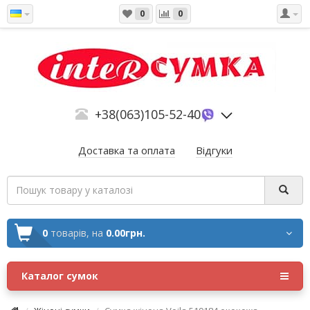
0
0
+38(063)105-52-40
Доставка та оплата
Відгуки
0
товарів,
на
0.00грн.
Каталог сумок