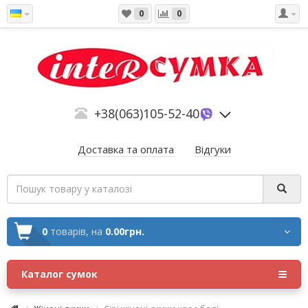
0
0
+38(063)105-52-40
Доставка та оплата
Відгуки
0
товарів,
на
0.00грн.
Каталог сумок