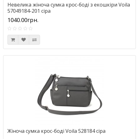
Невелика жіноча сумка крос-боді з екошкіри Voila
57049184-201 сіра
1040.00грн.
Жіноча сумка крос-боді Voila 528184 сіра