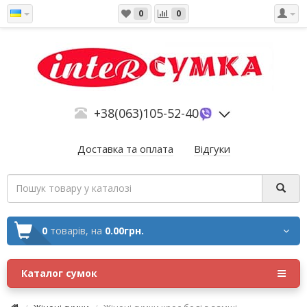
0
0
+38(063)105-52-40
Доставка та оплата
Відгуки
0
товарів,
на
0.00грн.
Каталог сумок