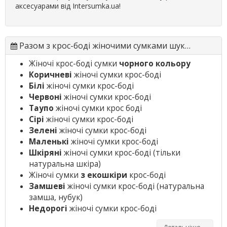
аксесуарами від Intersumka.ua!
Разом з крос-боді жіночими сумками шукають
Жіночі крос-боді сумки
чорного кольору
Коричневі
жіночі сумки крос-боді
Білі
жіночі сумки крос-боді
Червоні
жіночі сумки крос-боді
Таупо
жіночі сумки крос боді
Сірі
жіночі сумки крос-боді
Зелені
жіночі сумки крос-боді
Маленькі
жіночі сумки крос-боді
Шкіряні
жіночі сумки крос-боді
(тільки
натуральна шкіра)
Жіночі сумки
з екошкіри
крос-боді
Замшеві
жіночі сумки крос-боді
(натуральна
замша, нубук)
Недорогі
жіночі сумки крос-боді