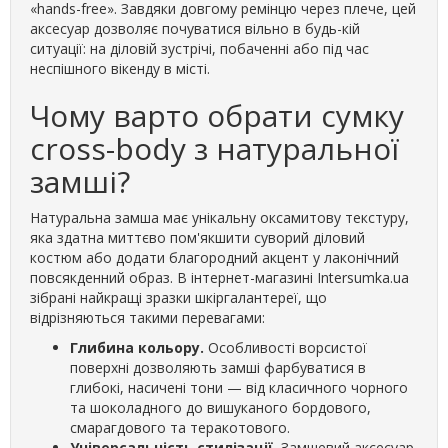
«hands-free». Завдяки довгому ремінцю через плече, цей
аксесуар дозволяє почуватися вільно в будь-кій
ситуації: на діловій зустрічі, побаченні або під час
неспішного вікенду в місті.
Чому варто обрати сумку
cross-body з натуральної
замші?
Натуральна замша має унікальну оксамитову текстуру,
яка здатна миттєво пом'якшити суворий діловий
костюм або додати благородний акцент у лаконічний
повсякденний образ. В інтернет-магазині Intersumka.ua
зібрані найкращі зразки шкіргалантереї, що
відрізняються такими перевагами:
Глибина кольору.
Особливості ворсистої
поверхні дозволяють замші фарбуватися в
глибокі, насичені тони — від класичного чорного
та шоколадного до вишуканого бордового,
смарагдового та теракотового.
Універсальність стилізації.
Замшевий аксесуар