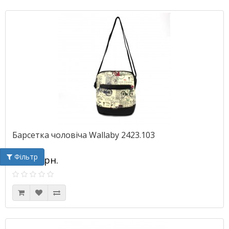
Барсетка чоловіча Wallaby 2423.103
Фільтр
365.00грн.