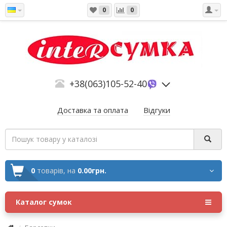
0
0
+38(063)105-52-40
Доставка та оплата
Відгуки
0
товарів,
на
0.00грн.
Каталог сумок