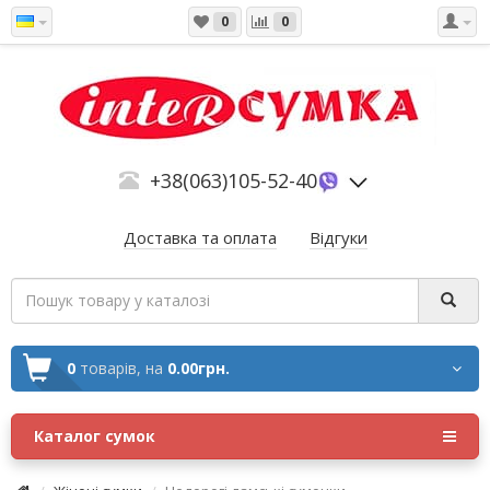
0
0
+38(063)105-52-40
Доставка та оплата
Відгуки
0
товарів,
на
0.00грн.
Каталог сумок