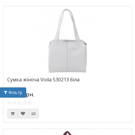
Сумка жіноча Voila 530213 біла
Фільтр
780.00грн.