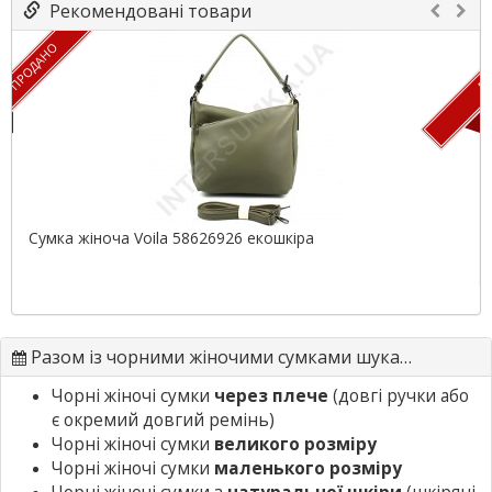
Рекомендовані товари
ПРОДАНО
ПР
Сумка жіноча Voila 58626926 екошкіра
Разом із чорними жіночими сумками шукають
Чорні жіночі сумки
через плече
(довгі ручки або
є окремий довгий ремінь)
Чорні жіночі сумки
великого розміру
Чорні жіночі сумки
маленького розміру