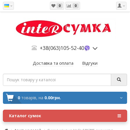
0
0
+38(063)105-52-40
Доставка та оплата
Відгуки
0
товарів,
на
0.00грн.
Каталог сумок