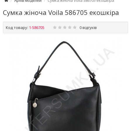
Архів моделей
Сумка жіноча Voila 586705 екошкіра
Сумка жіноча Voila 586705 екошкіра
Код товару:
1-586705
0 відгуків