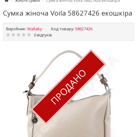
Жіночі сумки
Сумка жіноча Voila 58627426 екошкіра
Сумка жіноча Voila 58627426 екошкіра
Виробник:
Wallaby
Код товару:
58627426
0 відгуків
ПРОДАНО