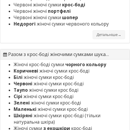
Червоні жіночі сумки
крос-боді
Червоні жіночі
портфелі
Червоні жіночі сумки
шопер
Недорогі
жіночі сумки червоного кольору
Детальніше→
Разом з крос-боді жіночими сумками шукають
Жіночі крос-боді сумки
чорного кольору
Коричневі
жіночі сумки крос-боді
Білі
жіночі сумки крос-боді
Червоні
жіночі сумки крос-боді
Таупо
жіночі сумки крос боді
Сірі
жіночі сумки крос-боді
Зелені
жіночі сумки крос-боді
Маленькі
жіночі сумки крос-боді
Шкіряні
жіночі сумки крос-боді
(тільки
натуральна шкіра)
Жіночі сумки
з екошкіри
крос-боді