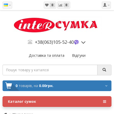
0
0
+38(063)105-52-40
Доставка та оплата
Відгуки
0
товарів,
на
0.00грн.
Каталог сумок