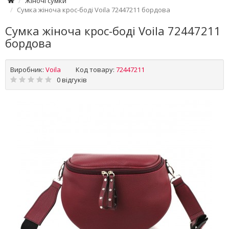
Жіночі сумки
Сумка жіноча крос-боді Voila 72447211 бордова
Сумка жіноча крос-боді Voila 72447211
бордова
Виробник:
Voila
Код товару:
72447211
0 відгуків