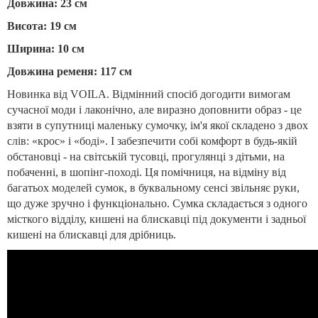
Довжина: 23 см
Висота: 19 см
Ширина: 10 см
Довжина ременя: 117 см
Новинка від VOILA. Відмінний спосіб догодити вимогам
сучасної моди і лаконічно, але виразно доповнити образ - це
взяти в супутниці маленьку сумочку, ім'я якої складено з двох
слів: «крос» і «боді». І забезпечити собі комфорт в будь-якій
обстановці - на світській тусовці, прогулянці з дітьми, на
побаченні, в шопінг-поході. Ця помічниця, на відміну від
багатьох моделей сумок, в буквальному сенсі звільняє руки,
що дуже зручно і функціонально. Сумка складається з одного
місткого відділу, кишені на блискавці під документи і задньої
кишені на блискавці для дрібниць.