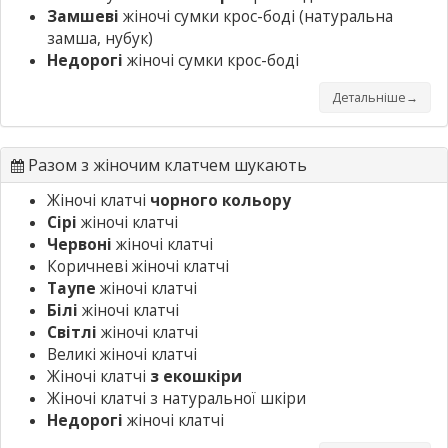
Замшеві
жіночі сумки крос-боді
(натуральна
замша, нубук)
Недорогі
жіночі сумки крос-боді
Детальніше→
Разом з жіночим клатчем шукають
Жіночі клатчі
чорного кольору
Сірі
жіночі клатчі
Червоні
жіночі клатчі
Коричневі жіночі клатчі
Таупе
жіночі клатчі
Білі
жіночі клатчі
Світлі
жіночі клатчі
Великі жіночі клатчі
Жіночі клатчі
з екошкіри
Жіночі клатчі з натуральної шкіри
Недорогі
жіночі клатчі