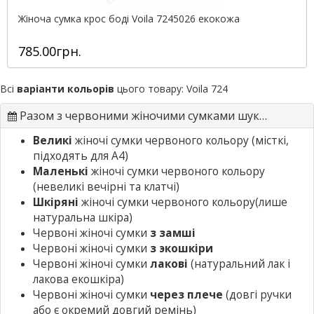
Жіноча сумка крос боді Voila 7245026 екокожа
785.00грн.
Всі
варіанти кольорів
цього товару:
Voila 724
Разом з червоними жіночими сумками шукають
Великі
жіночі сумки червоного кольору
(місткі,
підходять для А4)
Маленькі
жіночі сумки червоного кольору
(невеликі вечірні та клатчі)
Шкіряні
жіночі сумки червоного кольору
(лише
натуральна шкіра)
Червоні жіночі сумки
з замші
Червоні жіночі сумки
з экошкіри
Червоні жіночі сумки
лакові
(натуральний лак і
лакова екошкіра)
Червоні жіночі сумки
через плече
(довгі ручки
або є окремий довгий ремінь)