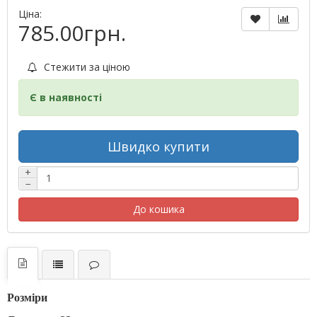
Ціна:
785.00грн.
Стежити за ціною
Є в наявності
Швидко купити
+
−
До кошика
Розміри