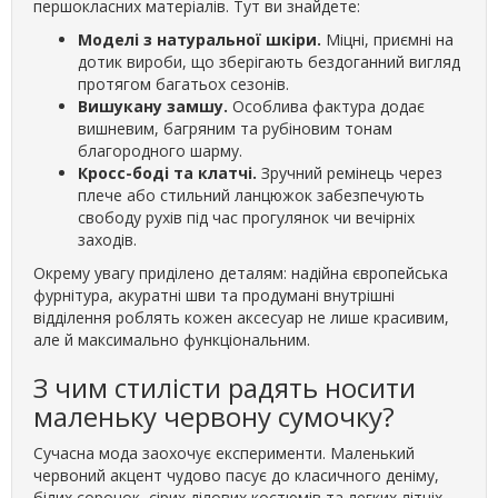
першокласних матеріалів. Тут ви знайдете:
Моделі з натуральної шкіри.
Міцні, приємні на
дотик вироби, що зберігають бездоганний вигляд
протягом багатьох сезонів.
Вишукану замшу.
Особлива фактура додає
вишневим, багряним та рубіновим тонам
благородного шарму.
Кросс-боді та клатчі.
Зручний ремінець через
плече або стильний ланцюжок забезпечують
свободу рухів під час прогулянок чи вечірніх
заходів.
Окрему увагу приділено деталям: надійна європейська
фурнітура, акуратні шви та продумані внутрішні
відділення роблять кожен аксесуар не лише красивим,
але й максимально функціональним.
З чим стилісти радять носити
маленьку червону сумочку?
Сучасна мода заохочує експерименти. Маленький
червоний акцент чудово пасує до класичного деніму,
білих сорочок, сірих ділових костюмів та легких літніх