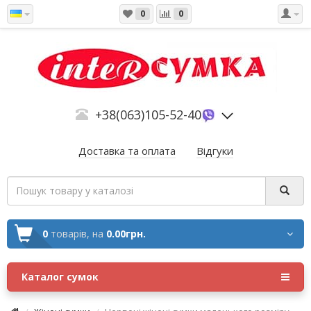
0
0
+38(063)105-52-40
Доставка та оплата
Відгуки
0
товарів,
на
0.00грн.
Каталог сумок