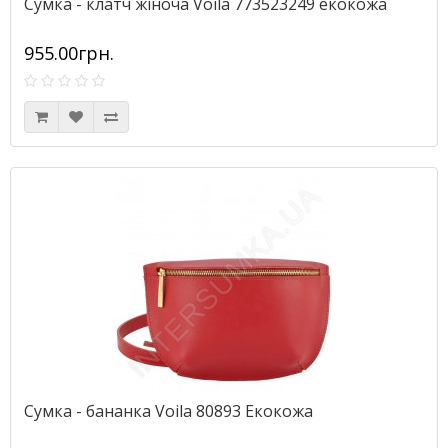
Сумка - клатч жіноча Voila 773523249 екокожа
955.00грн.
Сумка - бананка Voila 80893 Екокожа