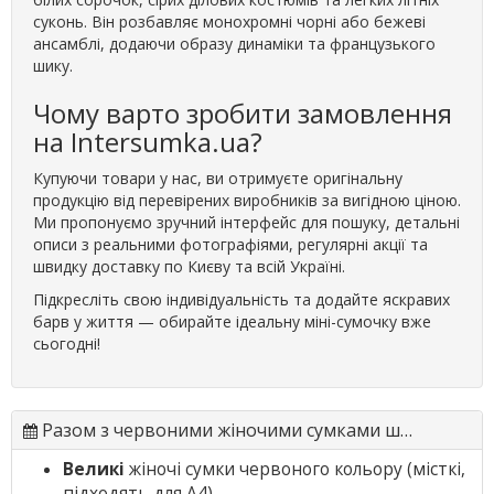
суконь. Він розбавляє монохромні чорні або бежеві
ансамблі, додаючи образу динаміки та французького
шику.
Чому варто зробити замовлення
на Intersumka.ua?
Купуючи товари у нас, ви отримуєте оригінальну
продукцію від перевірених виробників за вигідною ціною.
Ми пропонуємо зручний інтерфейс для пошуку, детальні
описи з реальними фотографіями, регулярні акції та
швидку доставку по Києву та всій Україні.
Підкресліть свою індивідуальність та додайте яскравих
барв у життя — обирайте ідеальну міні-сумочку вже
сьогодні!
Разом з червоними жіночими сумками шукають
Великі
жіночі сумки червоного кольору
(місткі,
підходять для А4)