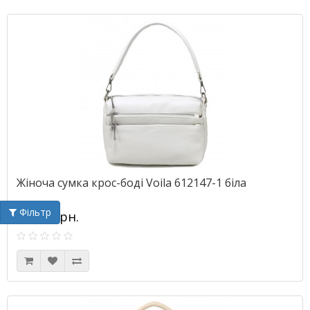
Жіноча сумка крос-боді Voila 612147-1 біла
Фільтр
880.00грн.