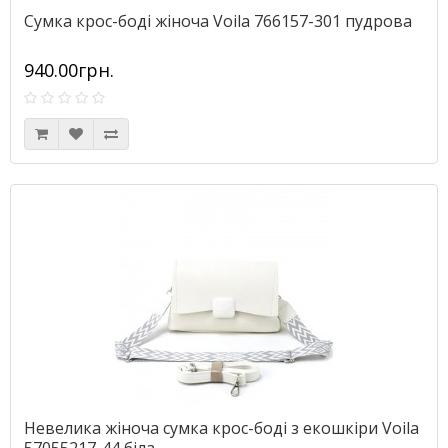
Сумка крос-боді жіноча Voila 766157-301 пудрова
940.00грн.
Невелика жіноча сумка крос-боді з екошкіри Voila
57055217-44 біла