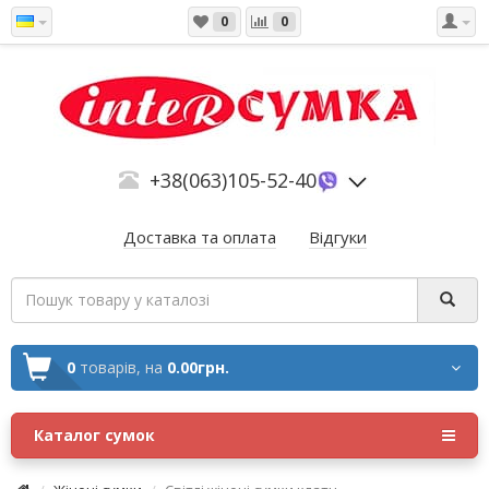
0
0
+38(063)105-52-40
Доставка та оплата
Відгуки
0
товарів,
на
0.00грн.
Каталог сумок