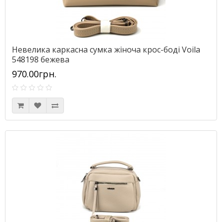
Невелика каркасна сумка жіноча крос-боді Voila
548198 бежева
970.00грн.