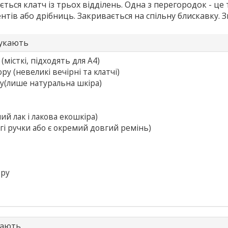
ється клатч із трьох відділень. Одна з перегородок - це
нтів або дрібниць. Закривається на спільну блискавку. Зв
шукають
(місткі, підходять для А4)
ору
(невеликі вечірні та клатчі)
у
(лише натуральна шкіра)
й лак і лакова екошкіра)
гі ручки або є окремий довгий ремінь)
ору
кають