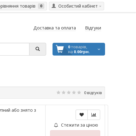
івняння товарів
Особистий кабінет
0
Доставка та оплата
Відгуки
0
товарів,
на
0.00грн.
0 відгуків
пний або знято з
Стежити за ціною