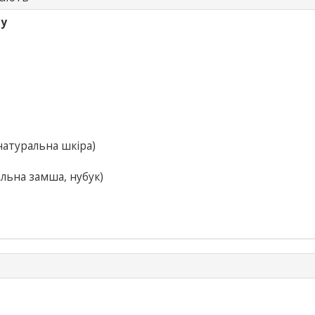
ру
натуральна шкіра)
льна замша, нубук)