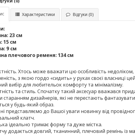
дгуки (0)
ис
Характеристики
Відгуки (0)
и:
а: 23 см
: 15 см
: 9 см
на плечового ременя: 134 см
тність. Хтось може вважати цю особливість недоліком, а
еність, з якою гордо «сидить» у руках своєї власниці цей
ний вибір для любительок комфорту та мінімалізму.
тність та стиль. Спочатку такий аксесуар вважався прид
и старанням дизайнерів, які не перестають фантазувати
ться у будь-який образ.
ні представляємо до Вашої уваги новинку від провідного
альний клатч.
ка ідеально тримає форму та дуже містка.
тчу додається довгий, тканинний, плечовий ремінь із м