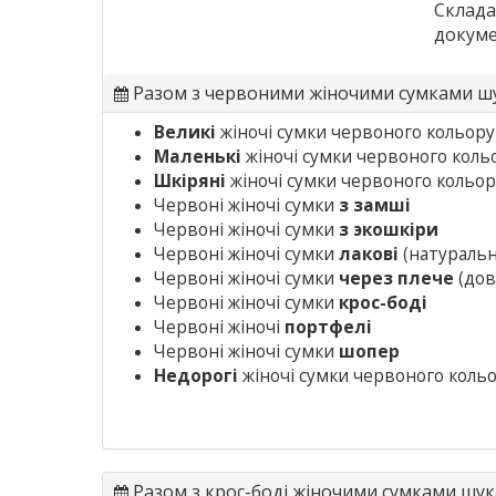
Склада
докуме
Разом з червоними жіночими сумками 
Великі
жіночі сумки червоного кольору
Маленькі
жіночі сумки червоного коль
Шкіряні
жіночі сумки червоного кольор
Червоні жіночі сумки
з замші
Червоні жіночі сумки
з экошкіри
Червоні жіночі сумки
лакові
(натуральни
Червоні жіночі сумки
через плече
(дов
Червоні жіночі сумки
крос-боді
Червоні жіночі
портфелі
Червоні жіночі сумки
шопер
Недорогі
жіночі сумки червоного коль
Разом з крос-боді жіночими сумками шу