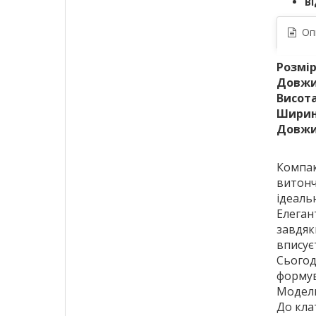
Ві
Оп
Розмір
Довжин
Висота
Ширина
Довжи
Компак
витонч
ідеаль
Елеган
завдяк
вписує
Сьогод
формув
Модель
До кла