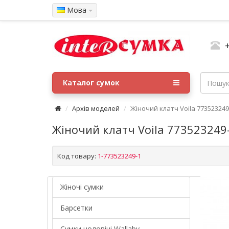
Мова
Каталог сумок
Архів моделей
Жіночий клатч Voila 77352324
Жіночий клатч Voila 773523249
Код товару:
1-773523249-1
Жіночі сумки
Барсетки
Cумки чоловічі Wallaby