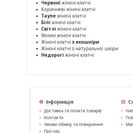
Червоні
жіночі клатчі
Коричневі жіночі клатчі
Таупе
жіночі клатчі
Білі
жіночі клатчі
Світлі
жіночі клатчі
Великі жіночі клатчі
Жіночі клатчі
з екошкіри
Жіночі клатчі з натуральної шкіри
Недорогі
жіночі клатчі
Інформація
С
Доставка та оплата товарів
Нап
Контакти
Пов
Умови обміну та повернення
Мап
Про нас