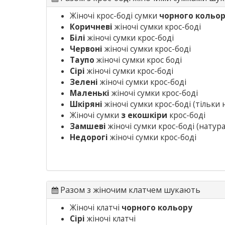
Жіночі крос-боді сумки
чорного кольо
Коричневі
жіночі сумки крос-боді
Білі
жіночі сумки крос-боді
Червоні
жіночі сумки крос-боді
Таупо
жіночі сумки крос боді
Сірі
жіночі сумки крос-боді
Зелені
жіночі сумки крос-боді
Маленькі
жіночі сумки крос-боді
Шкіряні
жіночі сумки крос-боді
(тільки 
Жіночі сумки
з екошкіри
крос-боді
Замшеві
жіночі сумки крос-боді
(натура
Недорогі
жіночі сумки крос-боді
Разом з жіночим клатчем шукають
Жіночі клатчі
чорного кольору
Сірі
жіночі клатчі