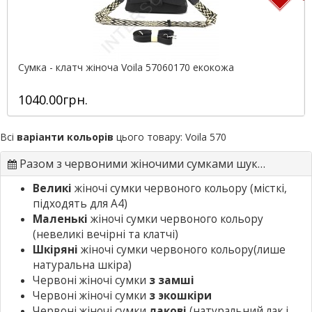
Сумка - клатч жіноча Voila 57060170 екокожа
1040.00грн.
Всі
варіанти кольорів
цього товару:
Voila 570
Разом з червоними жіночими сумками шукають
Великі
жіночі сумки червоного кольору
(місткі,
підходять для А4)
Маленькі
жіночі сумки червоного кольору
(невеликі вечірні та клатчі)
Шкіряні
жіночі сумки червоного кольору
(лише
натуральна шкіра)
Червоні жіночі сумки
з замші
Червоні жіночі сумки
з экошкіри
Червоні жіночі сумки
лакові
(натуральний лак і