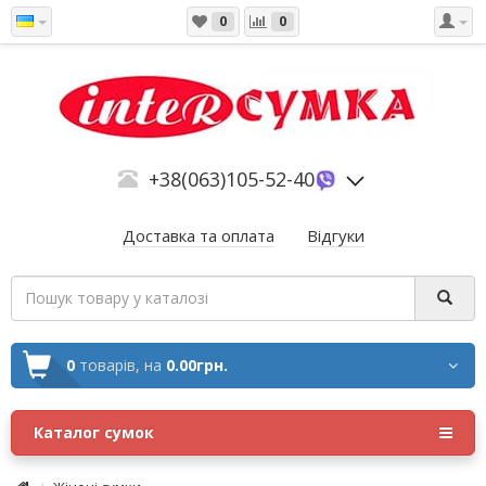
0
0
+38(063)105-52-40
Доставка та оплата
Відгуки
0
товарів,
на
0.00грн.
Каталог сумок