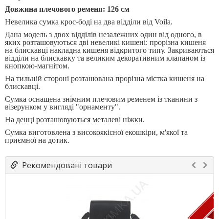
Довжина плечового ременя: 126 см
Невелика сумка крос-боді на два відділи від Voila.
Дана модель з двох відділів незалежних один від одного, в
яких розташовуються дві невеликі кишені: прорізна кишеня
на блискавці накладна кишеня відкритого типу. Закриваються
відділи на блискавку та великим декоративним клапаном із
кнопкою-магнітом.
На тильній стороні розташована прорізна містка кишеня на
блискавці.
Сумка оснащена знімним плечовим ременем із тканини з
візерунком у вигляді "орнаменту".
На денці розташовуються металеві ніжки.
Сумка виготовлена ​​з високоякісної екошкіри, м'якої та
приємної на дотик.
Рекомендовані товари
ПР