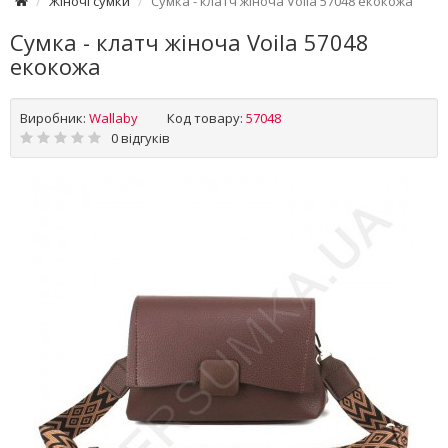
Жіночі сумки
Сумка - клатч жіноча Voila 57048 екокожа
Сумка - клатч жіноча Voila 57048
екокожа
Виробник:
Wallaby
Код товару:
57048
0 відгуків