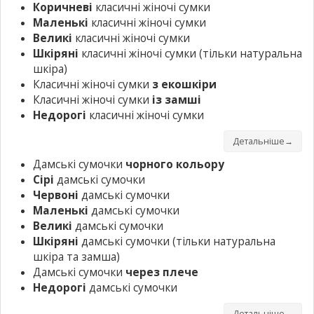
Коричневі
класичні жіночі сумки
Маленькі
класичні жіночі сумки
Великі
класичні жіночі сумки
Шкіряні
класичні жіночі сумки
(тільки натуральна
шкіра)
Класичні жіночі сумки
з екошкіри
Класичні жіночі сумки
із замші
Недорогі
класичні жіночі сумки
Детальніше→
Дамські сумочки
чорного кольору
Сірі
дамські сумочки
Червоні
дамські сумочки
Маленькі
дамські сумочки
Великі
дамські сумочки
Шкіряні
дамські сумочки
(тільки натуральна
шкіра та замша)
Дамські сумочки
через плече
Недорогі
дамські сумочки
Детальніше→