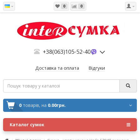
0
0
+38(063)105-52-40
Доставка та оплата
Відгуки
0
товарів,
на
0.00грн.
Каталог сумок