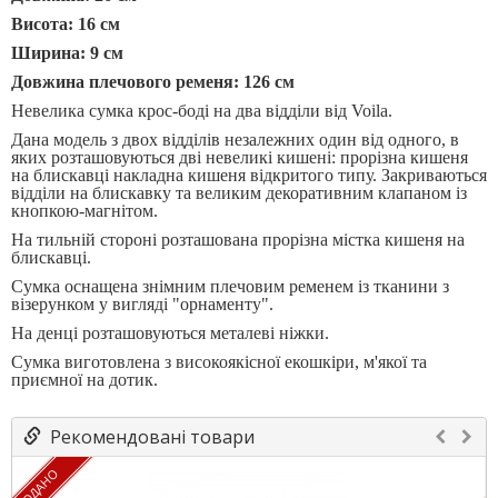
Висота: 16 см
Ширина: 9 см
Довжина плечового ременя: 126 см
Невелика сумка крос-боді на два відділи від Voila.
Дана модель з двох відділів незалежних один від одного, в
яких розташовуються дві невеликі кишені: прорізна кишеня
на блискавці накладна кишеня відкритого типу. Закриваються
відділи на блискавку та великим декоративним клапаном із
кнопкою-магнітом.
На тильній стороні розташована прорізна містка кишеня на
блискавці.
Сумка оснащена знімним плечовим ременем із тканини з
візерунком у вигляді "орнаменту".
На денці розташовуються металеві ніжки.
Сумка виготовлена ​​з високоякісної екошкіри, м'якої та
приємної на дотик.
Рекомендовані товари
ПРОДАНО
ПР