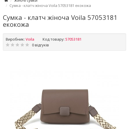
Жіночі сумки
Сумка - клатч жіноча Voila 57053181 екокожа
Сумка - клатч жіноча Voila 57053181
екокожа
Виробник:
Voila
Код товару:
57053181
0 відгуків