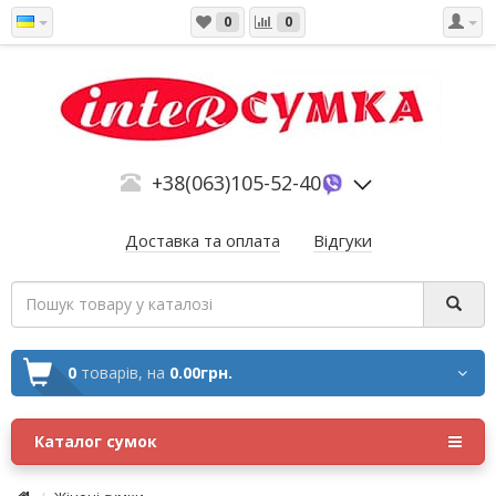
0
0
+38(063)105-52-40
Доставка та оплата
Відгуки
0
товарів,
на
0.00грн.
Каталог сумок