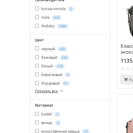
borsacomoda
2
Voila
562
Wallaby
1388
Цвет
Класс
чёрный
430
экоко
сера
бежевый
276
1135
белый
116
бирюзовый
3
К
бордовый
57
Показать все
Материал
baskili
3
велюр
2
искусственная замша
15