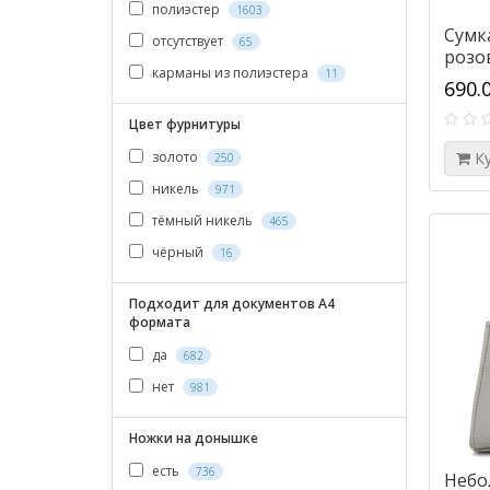
полиэстер
1603
Сумка
отсутствует
65
розо
карманы из полиэстера
11
690.
Цвет фурнитуры
золото
К
250
никель
971
тёмный никель
465
чёрный
16
Подходит для документов А4
формата
да
682
нет
981
Ножки на донышке
есть
736
Небо