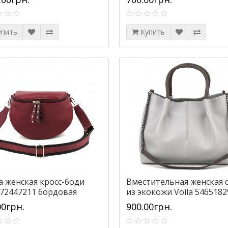
упить
Купить
а женская кросс-боди
Вместительная женская 
 72447211 бордовая
из экокожи Voila 5465182
серая
00грн.
900.00грн.