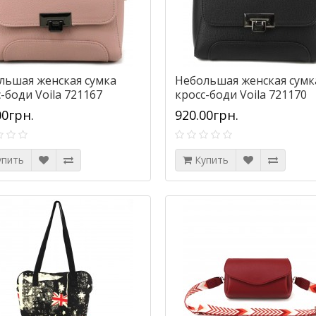
льшая женская сумка
Небольшая женская сумк
-боди Voila 721167
кросс-боди Voila 721170
вая
черная
00грн.
920.00грн.
упить
Купить