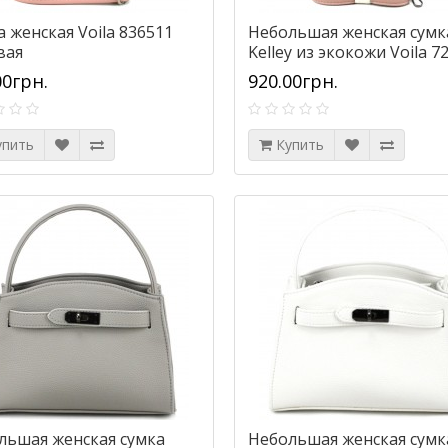
 женская Voila 836511
Небольшая женская сумк
вая
Kelley из экокожи Voila 7
пудровая
00грн.
920.00грн.
упить
Купить
льшая женская сумка
Небольшая женская сумк