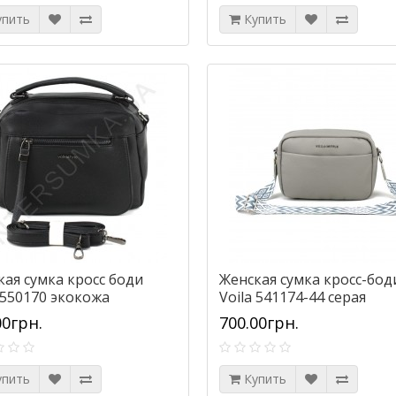
упить
Купить
кая сумка кросс боди
Женская сумка кросс-бод
 550170 экокожа
Voila 541174-44 серая
00грн.
700.00грн.
упить
Купить