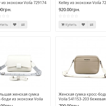
y из экокожи Voila 729174
Kelley из экокожи Voila 7
я
белая
00грн.
920.00грн.
упить
Купить
льшая женская сумка
Женская сумка кросс-бод
-боди из экокожи Voila
Voila 541153-203 бежевая
5175-31 белая
.00грн.
700.00грн.