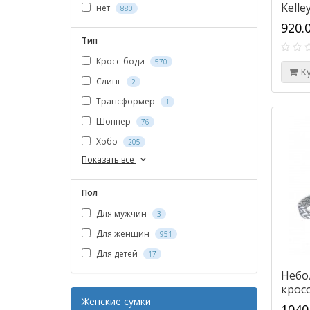
Kelle
нет
880
сера
920.
Тип
Кросс-боди
570
К
Слинг
2
Трансформер
1
Шоппер
76
Хобо
205
Показать все
Пол
Для мужчин
3
Для женщин
951
Для детей
17
Небо
кросс
Женские сумки
5705
1040