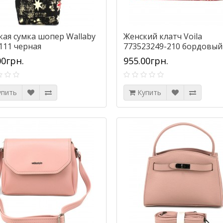
кая сумка шопер Wallaby
Женский клатч Voila
111 черная
773523249-210 бордовый
00грн.
955.00грн.
упить
Купить