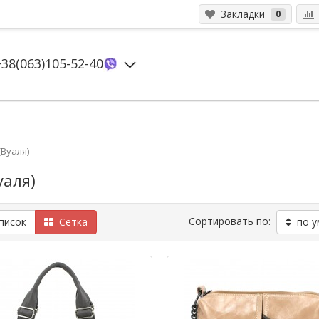
Закладки
0
+38(063)105-52-40
(Вуаля)
уаля)
Сортировать по:
исок
Сетка
по у