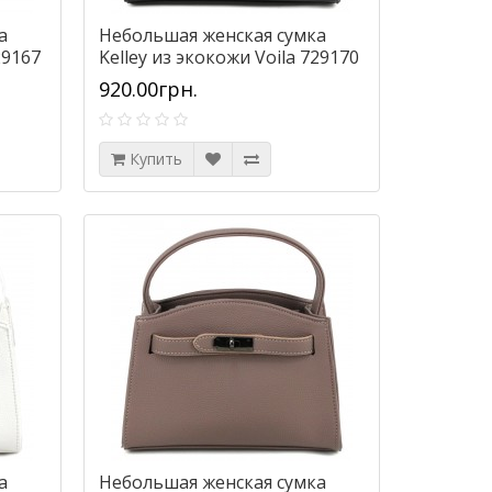
а
Небольшая женская сумка
29167
Kelley из экокожи Voila 729170
черная
920.00грн.
Купить
а
Небольшая женская сумка