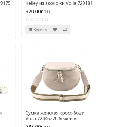
29175
Kelley из экокожи Voila 729181
таупе
920.00грн.
Купить
и
Сумка женская кросс-боди
Voila 72446220 бежевая
785.00грн.