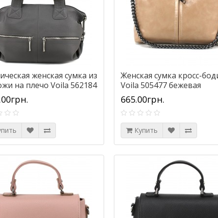
ическая женская сумка из
Женская сумка кросс-бод
жи на плечо Voila 562184
Voila 505477 бежевая
я
.00грн.
665.00грн.
упить
Купить