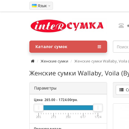
Язык
Каталог сумок
Женские сумки
Женские сумки Wallaby, Voila 
Женские сумки Wallaby, Voila (В
Параметры
Сп
Цена
265.00
-
1724.00
грн.
265
273
350
617
1724
Производитель