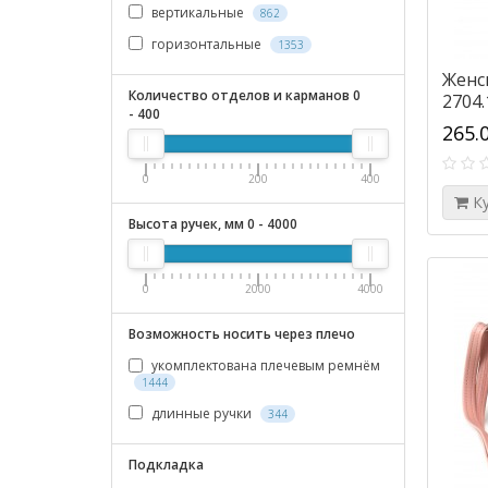
вертикальные
862
горизонтальные
1353
Женс
Количество отделов и карманов
0
2704.
-
400
265.
0
200
400
К
Высота ручек, мм
0
-
4000
0
2000
4000
Возможность носить через плечо
укомплектована плечевым ремнём
1444
длинные ручки
344
Подкладка