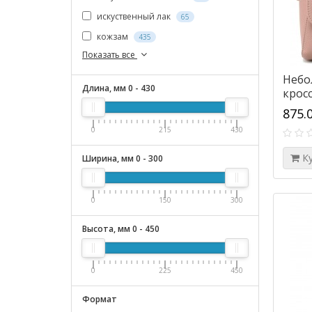
искуственный лак
65
кожзам
435
Показать все
Небо
Длина, мм
0
-
430
кросс
розо
875.
0
215
430
К
Ширина, мм
0
-
300
0
150
300
Высота, мм
0
-
450
0
225
450
Формат