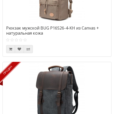
Рюкзак мужской BUG P16S26-4-KH из Canvas +
натуральная кожа
ПРОДАН
ПРОДАН