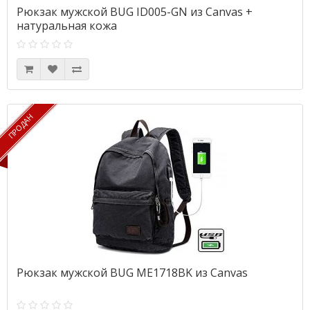
Рюкзак мужской BUG ID005-GN из Canvas +
натуральная кожа
ПРОДАН
ПРОДАН
Рюкзак мужской BUG ME1718BK из Canvas