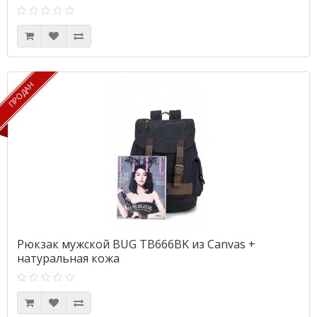
ПРОДАН
ПРОДАН
Рюкзак мужской BUG TB666BK из Canvas +
натуральная кожа