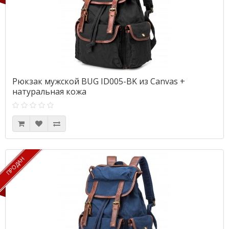
Рюкзак мужской BUG ID005-BK из Canvas +
натуральная кожа
ПРОДАН
ПРОДАН