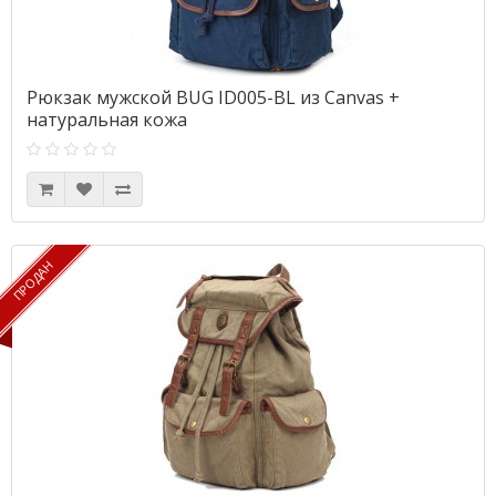
Рюкзак мужской BUG ID005-BL из Canvas +
натуральная кожа
ПРОДАН
ПРОДАН