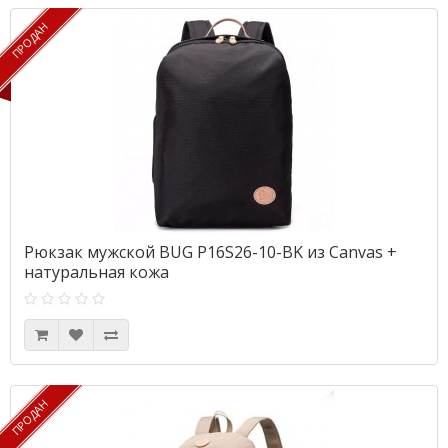
ПРОДАН
ПРОДАН
Рюкзак мужской BUG P16S26-10-BK из Canvas +
натуральная кожа
ПРОДАН
ПРОДАН