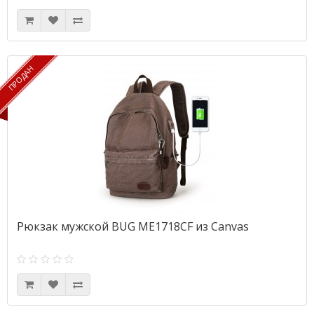
ПРОДАН
ПРОДАН
Рюкзак мужской BUG ME1718CF из Canvas