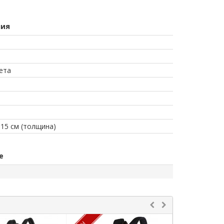
лия
ета
x 15 см (толщина)
е