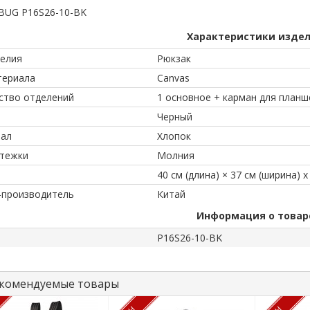
BUG P16S26-10-BK
Характеристики изде
делия
Рюкзак
териала
Canvas
ство отделений
1 основное + карман для планш
Черный
ал
Хлопок
стежки
Молния
40 см (длина) × 37 см (ширина) 
-производитель
Китай
Информация о товар
P16S26-10-BK
комендуемые товары