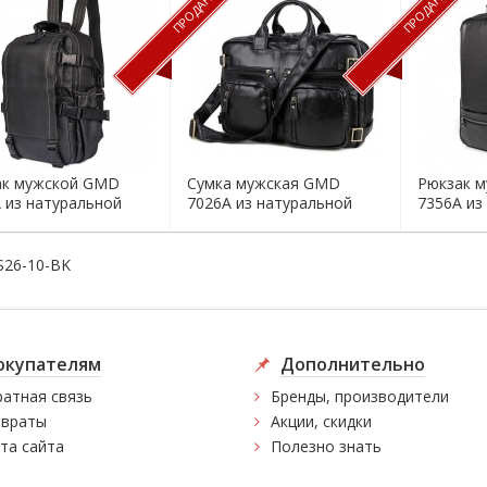
ПРОДАН
ПРОДАН
ак мужской GMD
Сумка мужская GMD
Рюкзак 
 из натуральной
7026A из натуральной
7356A из
кожи
кожи
S26-10-BK
окупателям
Дополнительно
атная связь
Бренды, производители
враты
Акции, скидки
та сайта
Полезно знать