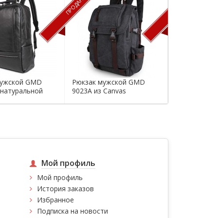
ПРОДАН
ПРОДАН
мужской GMD
Рюкзак мужской GMD
Рюкзак муж
 натуральной
9023A из Canvas
9016A из Ca
Мой профиль
Мой профиль
История заказов
Избранное
Подписка на новости