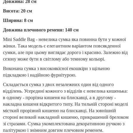
Довжина: 28 см
Висота: 20 см
Ширина: 8 см
Довжина плечового ременя: 140 см
Mini Saddle Bag - невелика сумка яка повинна бути у кожної
жінки. Така модель є елегантним варіантом повсякденної
сумки, але при цьому виглядає дорого і красиво. Залежно від
сезону може бути в світлому або темному кольорі.
Виконана сумка з високоякісної екошкіри з щільною
підкладкою і надійною фурнітурою.
Складається сумка з двох незалежних один від одного
відділень. Усередині кожного з відділів є невелика кишенька:
в одному - прорізна кишеня на блискавці, а в другому -
накладна кишеня відкритого типу. На тильній стороні моделі
місткий прорізний кишеню на блискавці. На зовнішній
стороні великий накладний кишеню, прикрашений брелоком
зі стразами. Сумка укомплектована декоративною ручкою з
палітуркою і знімним довгим плечовим ременем.