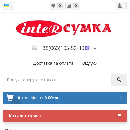
0
0
+38(063)105-52-40
Доставка та оплата
Відгуки
0
товарів,
на
0.00грн.
Каталог сумок