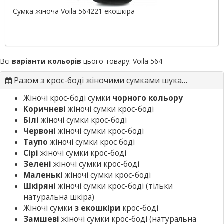
Сумка жіноча Voila 564221 екошкіра
Всі
варіанти кольорів
цього товару:
Voila 564
Разом з крос-боді жіночими сумками шукають
Жіночі крос-боді сумки
чорного кольору
Коричневі
жіночі сумки крос-боді
Білі
жіночі сумки крос-боді
Червоні
жіночі сумки крос-боді
Таупо
жіночі сумки крос боді
Сірі
жіночі сумки крос-боді
Зелені
жіночі сумки крос-боді
Маленькі
жіночі сумки крос-боді
Шкіряні
жіночі сумки крос-боді
(тільки
натуральна шкіра)
Жіночі сумки
з екошкіри
крос-боді
Замшеві
жіночі сумки крос-боді
(натуральна