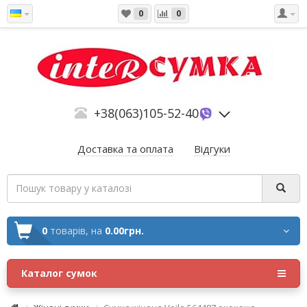
0
0
+38(063)105-52-40
Доставка та оплата
Відгуки
0
товарів,
на
0.00грн.
Каталог сумок