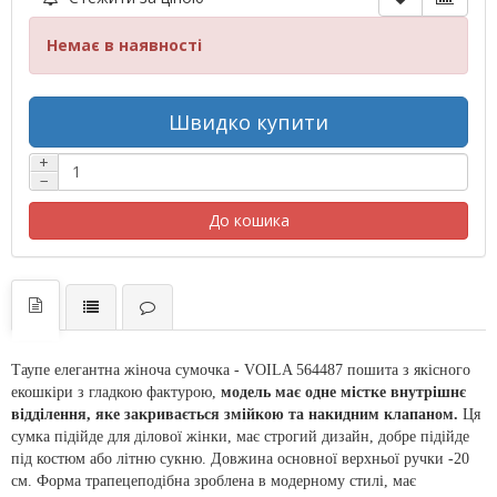
Немає в наявності
Швидко купити
+
−
До кошика
Таупе елегантна жіноча сумочка - VOILA
564487 пошита з якісного
екошкіри з гладкою фактурою,
модель має одне містке внутрішнє
відділення, яке закривається змійкою та накидним клапаном.
Ця
сумка підійде для ділової жінки, має строгий дизайн, добре підійде
під костюм або літню сукню. Довжина основної верхньої ручки -20
см. Форма трапецеподібна зроблена в модерному стилі, має