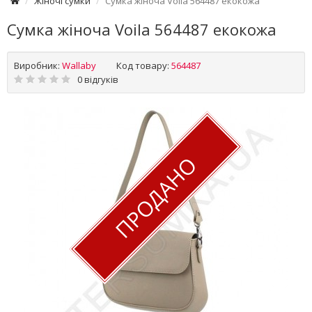
Жіночі сумки
Сумка жіноча Voila 564487 екокожа
Сумка жіноча Voila 564487 екокожа
Виробник:
Wallaby
Код товару:
564487
0 відгуків
ПРОДАНО