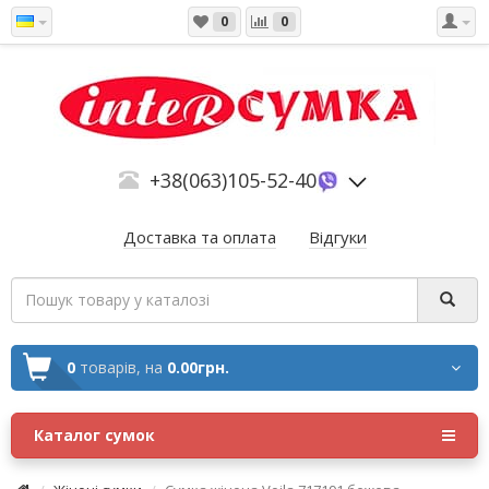
0
0
+38(063)105-52-40
Доставка та оплата
Відгуки
0
товарів,
на
0.00грн.
Каталог сумок