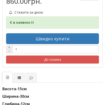
860.00грн.
Стежити за ціною
Є в наявності
Швидко купити
+
−
До кошика
Висота-15см
Ширина-30см
Глибина-12см