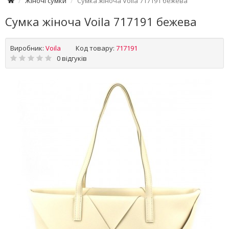
Жіночі сумки
Сумка жіноча Voila 717191 бежева
Сумка жіноча Voila 717191 бежева
Виробник:
Voila
Код товару:
717191
0 відгуків