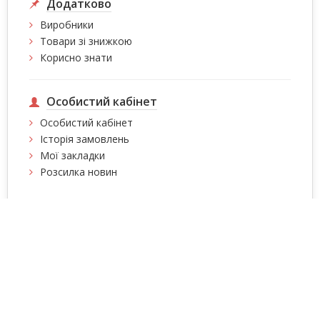
Додатково
Виробники
Товари зі знижкою
Корисно знати
Особистий кабінет
Особистий кабінет
Історія замовлень
Мої закладки
Розсилка новин
Інтернет магазин сумок, валіз, сумок на колесах,
рюкзаків Intersumka.ua © 2026
Зміст сторінок
захищено авторськими правами!