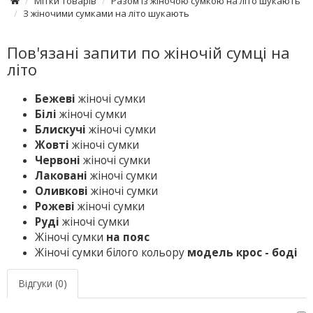
Мітки товарів
Разом із жіночою сумкою на літо шукають
З жіночими сумками на літо шукають
Пов'язані запити по жіночій сумці на
літо
Бежеві
жіночі сумки
Білі
жіночі сумки
Блискучі
жіночі сумки
Жовті
жіночі сумки
Червоні
жіночі сумки
Лаковані
жіночі сумки
Оливкові
жіночі сумки
Рожеві
жіночі сумки
Руді
жіночі сумки
Жіночі сумки
на пояс
Жіночі сумки білого кольору
модель крос - боді
Відгуки (0)