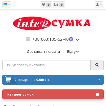
0
0
+38(063)105-52-40
Доставка та оплата
Відгуки
0
товарів,
на
0.00грн.
Каталог сумок