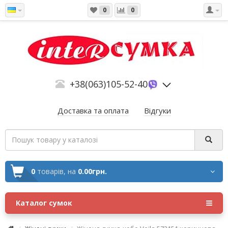
0
0
+38(063)105-52-40
Доставка та оплата
Відгуки
0
товарів,
на
0.00грн.
Каталог сумок