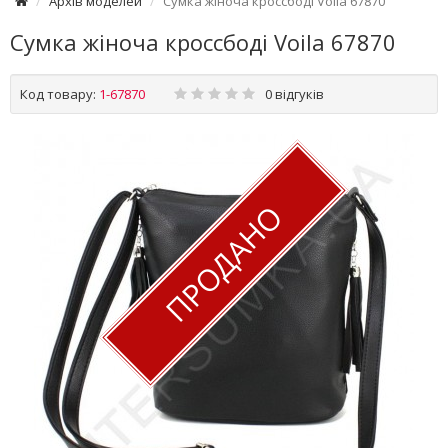
Архів моделей
Сумка жіноча кроссбоді Voila 67870
Сумка жіноча кроссбоді Voila 67870
Код товару:
1-67870
0 відгуків
ПРОДАНО