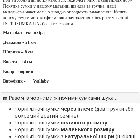
при виробництві дотримано всіх технологічних та санітарних норм.
Покупка сумки у нашому магазині швидка та зручна, наші
менеджери максимально швидко опрацюють замовлення. Купити
жіночу сумку можна оформивши замовлення в інтернет магазині
INTERSUMKA.UA або за телефоном.
Матеріал - екошкіра
Довжина - 21 см
Ширина – 8 см
Висота – 24 см
Колір - чорний
Виробник -
Wallaby
Разом із чорними жіночими сумками шукають
Чорні жіночі сумки
через плече
(довгі ручки або
є окремий довгий ремінь)
Чорні жіночі сумки
великого розміру
Чорні жіночі сумки
маленького розміру
Чорні жіночі сумки з
натуральної шкіри
(шкіряні