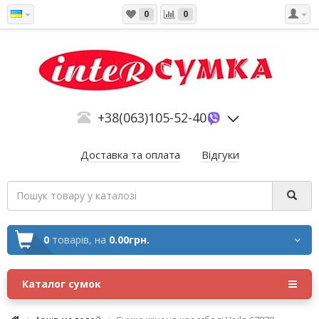
0
0
+38(063)105-52-40
Доставка та оплата
Відгуки
0
товарів,
на
0.00грн.
Каталог сумок