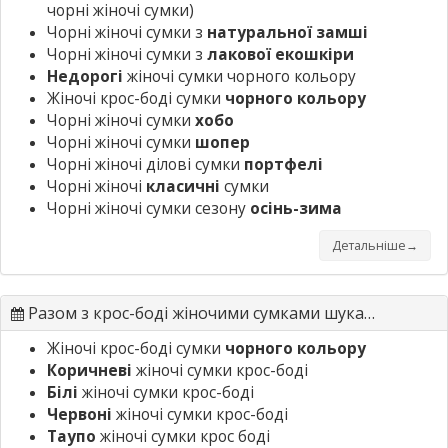
чорні жіночі сумки)
Чорні жіночі сумки з
натуральної замші
Чорні жіночі сумки з
лакової екошкіри
Недорогі
жіночі сумки чорного кольору
Жіночі крос-боді сумки
чорного кольору
Чорні жіночі сумки
хобо
Чорні жіночі сумки
шопер
Чорні жіночі ділові сумки
портфелі
Чорні жіночі
класичні
сумки
Чорні жіночі сумки сезону
осінь-зима
Детальніше→
Разом з крос-боді жіночими сумками шукають
Жіночі крос-боді сумки
чорного кольору
Коричневі
жіночі сумки крос-боді
Білі
жіночі сумки крос-боді
Червоні
жіночі сумки крос-боді
Таупо
жіночі сумки крос боді