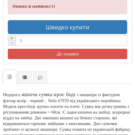
Немає в наявності
Швидко купити
+
−
До кошика
жіноча сумка крос боді
Недорога
з екошкіри із фактурою
флотар колір - чорний -
Voila
67870 від українського виробника.
Модель кроссбоді зручно носити на плечі. Сумка має ручку-ремінь з
регулюванням довжини > 60см. Є задня кишеня на змійці, всередині
відділ на змійці. Дві зовнішні кишені на бічних сторонах, які
відкриваються гарними змійками з пензликами. Дно сумочки
зроблено зі щільної екошкіри. Сумка пошита на українській фабриці,