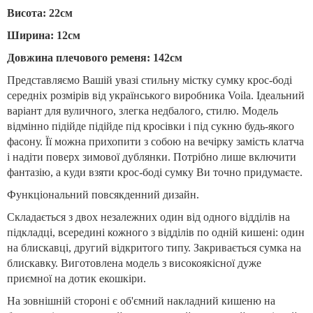
Висота: 22см
Ширина: 12см
Довжина плечового ременя: 142см
Представляємо Вашій увазі стильну містку сумку крос-боді
середніх розмірів від українського виробника Voila. Ідеальний
варіант для вуличного, злегка недбалого, стилю. Модель
відмінно підійде підійде під кросівки і під сукню будь-якого
фасону. Її можна прихопити з собою на вечірку замість клатча
і надіти поверх зимової дублянки. Потрібно лише включити
фантазію, а куди взяти крос-боді сумку Ви точно придумаєте.
Функціональний повсякденний дизайн. ⠀
Складається з двох незалежних один від одного відділів на
підкладці, всередині кожного з відділів по одній кишені: один
на блискавці, другий відкритого типу. Закривається сумка на
блискавку. Виготовлена модель з високоякісної дуже
приємної на дотик екошкіри.
На зовнішній стороні є об'ємний накладний кишеню на