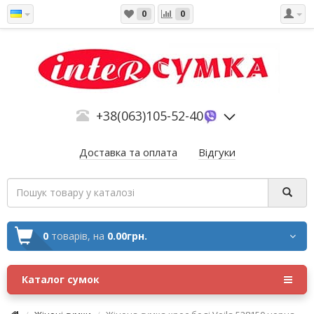
0
0
+38(063)105-52-40
Доставка та оплата
Відгуки
0
товарів,
на
0.00грн.
Каталог сумок