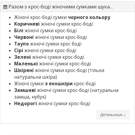
Разом з крос-боді жіночими сумками шукають
Жіночі крос-боді сумки
чорного кольору
Коричневі
жіночі сумки крос-боді
Білі
жіночі сумки крос-боді
Червоні
жіночі сумки крос-боді
Таупо
жіночі сумки крос боді
Сірі
жіночі сумки крос-боді
Зелені
жіночі сумки крос-боді
Маленькі
жіночі сумки крос-боді
Шкіряні
жіночі сумки крос-боді
(тільки
натуральна шкіра)
Жіночі сумки
з екошкіри
крос-боді
Замшеві
жіночі сумки крос-боді
(натуральна
замша, нубук)
Недорогі
жіночі сумки крос-боді
Детальніше→