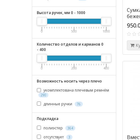
Сумка
Высота ручек, мм
0
-
1000
беже
950.
0
500
1000
Количество отделов и карманов
0
К
-
400
0
200
400
Возможность носить через плечо
укомплектована плечевым ремнём
290
длинные ручки
76
Подкладка
полиэстер
364
Вмес
отсутствует
3