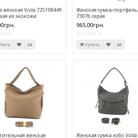
 женская Voila 725198449
Женская сумка-портфель 
вая из экокожи
73076 серая
00грн.
965.00грн.
упить
Купить
тительная женская
Женская сумка хобо Voila