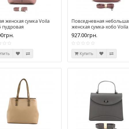
я женская сумка Voila
Повседневная небольша
6 пудровая
женская сумка-хобо Voila 
59066 пудровая
00грн.
927.00грн.
упить
Купить