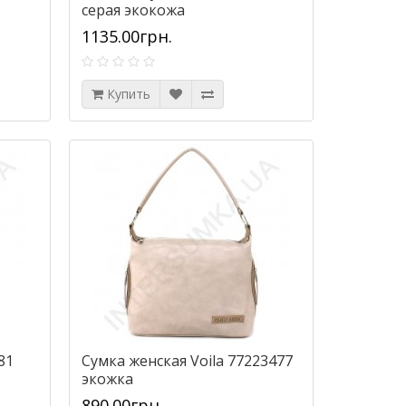
серая экокожа
1135.00грн.
Купить
81
Сумка женская Voila 77223477
экожка
890.00грн.