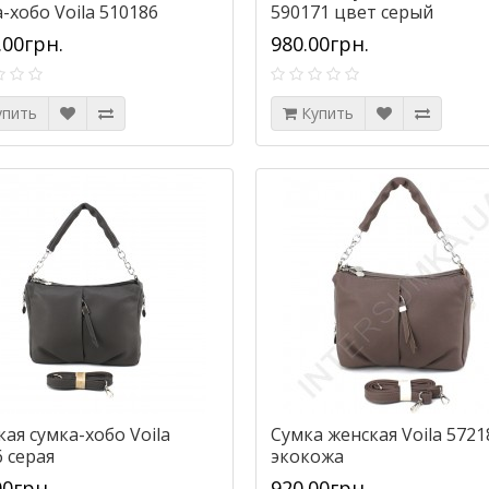
-хобо Voila 510186
590171 цвет серый
вая
.00грн.
980.00грн.
упить
Купить
ая сумка-хобо Voila
Сумка женская Voila 5721
 серая
экокожа
00грн.
920.00грн.