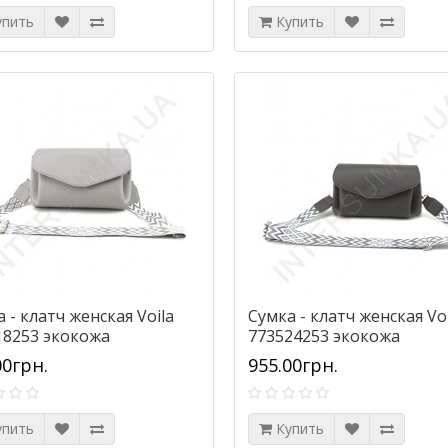
упить
Купить
 - клатч женская Voila
Сумка - клатч женская Voi
18253 экокожа
773524253 экокожа
00грн.
955.00грн.
упить
Купить