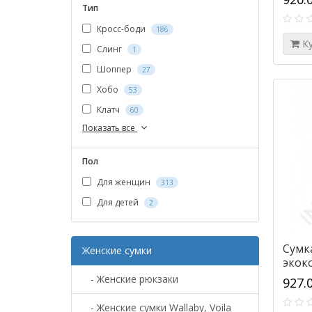
Тип
Кросс-боди
186
К
Слинг
1
Шоппер
27
Хобо
53
Клатч
60
Показать все
Пол
Для женщин
313
Для детей
2
Сумка
Женские сумки
экок
- Женские рюкзаки
927.
- Женские сумки Wallaby, Voila