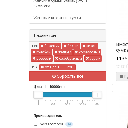
Женские сумки Wallaby,Voila
экокожа
Женские кожаные сумки
Параметры
Вмес
бежевый
белый
визон
Цвет:
сумка
голубой
желтый
коралловый
1135
розовый
серебристый
серый
от 1 до 10000грн.
Цена:
Сбросить все
К
Цена
1
-
10000
грн.
1
80
885
3653
10000
Производитель
borsacomoda
19