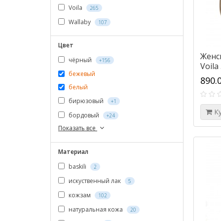
Voila
265
Wallaby
107
Цвет
Женс
чёрный
+156
Voila
бежевый
890.
белый
бирюзовый
+1
К
бордовый
+24
Показать все
Материал
baskili
2
искуственный лак
5
кожзам
102
натуральная кожа
20