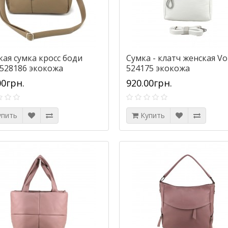
кая сумка кросс боди
Сумка - клатч женская Voi
 528186 экокожа
524175 экокожа
00грн.
920.00грн.
упить
Купить