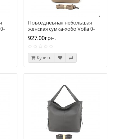
я
Повседневная небольшая
0-
женская сумка-хобо Voila 0-
59072 бежевая
927.00грн.
Купить