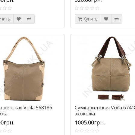
упить
Купить
 женская Voila 568186
Сумка женская Voila 6741
ожа
экокожа
00грн.
1005.00грн.