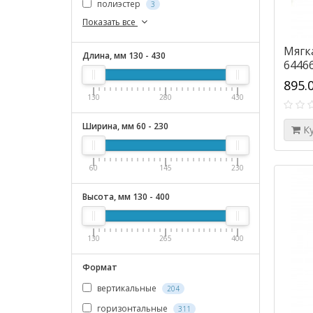
полиэстер
3
Показать все
Мягка
Длина, мм
130
-
430
6446
895.
130
280
430
Ширина, мм
60
-
230
К
60
145
230
Высота, мм
130
-
400
130
265
400
Формат
вертикальные
204
горизонтальные
311