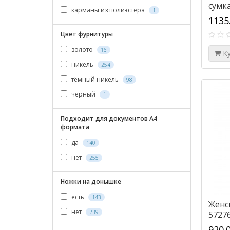
сумка
карманы из полиэстера
1
беже
1135
Цвет фурнитуры
золото
16
К
никель
254
тёмный никель
98
чёрный
1
Подходит для документов А4
формата
да
140
нет
255
Ножки на донышке
есть
143
Женск
нет
239
57276
920.