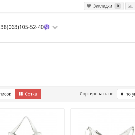
Закладки
0
+38(063)105-52-40
Сортировать по:
исок
Сетка
по у