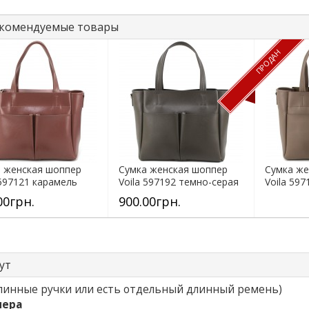
комендуемые товары
ПРОДАН
 женская шоппер
Сумка женская шоппер
Сумка же
 597121 карамель
Voila 597192 темно-серая
Voila 59
00грн.
900.00грн.
ут
линные ручки или есть отдельный длинный ремень)
мера