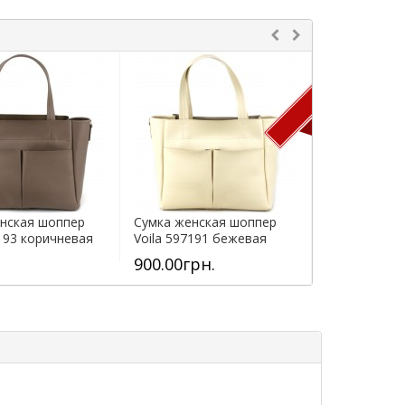
ПРОДАН
нская шоппер
Сумка женская шоппер
Сумка женск
7193 коричневая
Voila 597191 бежевая
Voila 59719
900.00грн.