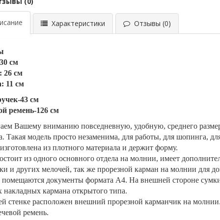
тзывы (0)
сание
Характеристики
Отзывы (0)
ы
30 см
 26 см
: 11 см
учек-43 см
й ремень-126 см
аем Вашему вниманию повседневную, удобную, среднего размер
a. Такая модель просто незаменима, для работы, для шопинга, дл
изготовлена из плотного материала и держит форму.
остоит из одного основного отдела на молнии, имеет дополнит
ки и других мелочей, так же прорезной карман на молнии для д
 помещаются документы формата А4. На внешней стороне сумки к
 накладных кармана открытого типа.
ей стенке расположен внешний прорезной карманчик на молнии.
ечевой ремень.