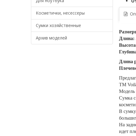
Для ноутбука
О
Косметички, несессеры
Опи
Сумки хозяйственные
Размер
Архив моделей
Длина: 
Высота:
Глубина
Длина р
Плечево
Предлаг
TM Voil
Модель 
Сумка с
космети
В сумку
больших
На задн
идет пл