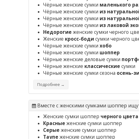
Чёрные женские сумки
маленького р
Чёрные женские сумки
из натурально
Чёрные женские сумки
из натуральн
Чёрные женские сумки
из лаковой эк
Недорогие
женские сумки черного цв
Женские
кросс-боди
сумки черного цв
Чёрные женские сумки
хобо
Чёрные женские сумки
шоппер
Чёрные женские деловые сумки
портф
Чёрные женские
классические
сумки
Чёрные женские сумки сезона
осень-з
Подробнее →
Вместе с женскими сумками шоппер ищу
Женские сумки шоппер
черного цвета
Красные
женские сумки шоппер
Серые
женские сумки шоппер
Таупе
женские сумки шоппер