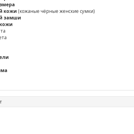
азмера
й кожи
(кожаные чёрные женские сумки)
ой замши
окожи
ета
ета
ели
има
т