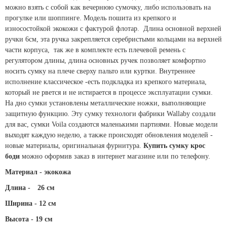
можно взять с собой как вечернюю сумочку, либо использовать на
прогулке или шоппинге. М
одель пошита из крепкого и
износостойкой экокожи с фактурой флотар. Длина основной верхней
ручки 6см, эта ручка закрепляется серебристыми кольцами на верхней
части корпуса, так же в комплекте есть плечевой ремень с
регулятором длины, длина основных ручек позволяет комфортно
носить сумку на плече сверху пальто или куртки. Внутреннее
исполнение классическое -есть подкладка из крепкого материала,
который не рвется и не истирается в процессе эксплуатации сумки.
На дно сумки установлены металлические ножки, выполняющие
защитную функцию. Эту сумку технологи фабрики Wallaby создали
для вас, сумки Voila создаются маленькими партиями. Новые модели
выходят каждую неделю, а также происходят обновления моделей -
новые материалы, оригинальная фурнитура.
Купить сумку крос
боди
можно оформив заказ в интернет магазине или по телефону.
Материал - экокожа
Длина -
26 см
Ширина - 12 см
Высота - 19 см