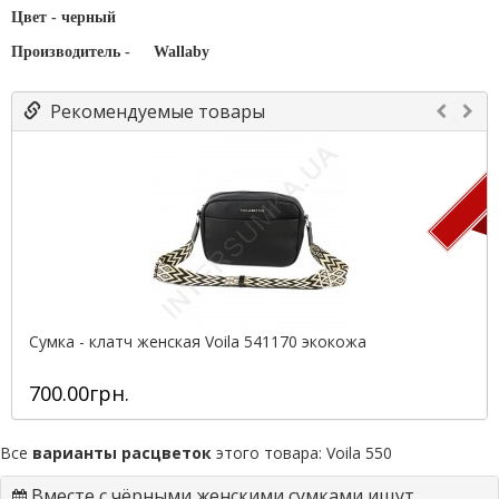
Цвет - черный
Производитель -
Wallaby
Рекомендуемые товары
П
Сумка - клатч женская Voila 541170 экокожа
700.00грн.
Все
варианты расцветок
этого товара:
Voila 550
Вместе с чёрными женскими сумками ищут