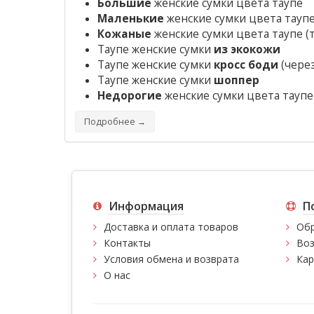
Большие
женские сумки цвета таупе
Маленькие
женские сумки цвета тауп
Кожаные
женские сумки цвета таупе
(
Таупе женские сумки
из экокожи
Таупе женские сумки
кросс боди
(через
Таупе женские сумки
шоппер
Недорогие
женские сумки цвета таупе
Подробнее →
Информация
П
Доставка и оплата товаров
Обр
Контакты
Воз
Условия обмена и возврата
Кар
О нас