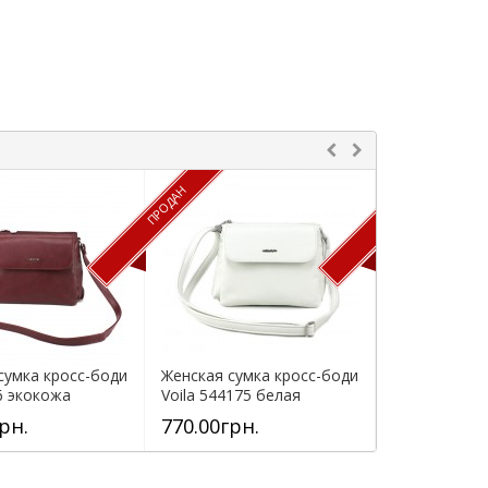
ПРОДАН
ПРОДАН
сумка кросс-боди
Женская сумка кросс-боди
Женская сум
46 экокожа
Voila 544175 белая
Voila 54418
рн.
770.00грн.
732.00грн