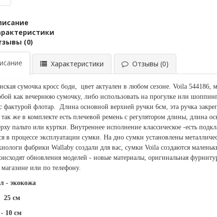
писание
арактеристики
тзывы (0)
сание
Характеристики
Отзывы (0)
нская сумочка кросс боди, цвет актуален в любом сезоне.
Voila 544186,
собой как вечернюю сумочку, либо использовать на прогулке или шоппин
с фактурой флотар. Длина основной верхней ручки 6см, эта ручка закре
 так же в комплекте есть плечевой ремень с регулятором длины, длина о
ерху пальто или куртки. Внутреннее исполнение классическое -есть подкл
ся в процессе эксплуатации сумки. На дно сумки установлены металли
хнологи фабрики Wallaby создали для вас, сумки Voila создаются мален
оисходят обновления моделей - новые материалы, оригинальная фурниту
 магазине или по телефону.
л - экокожа
25 см
- 10 см