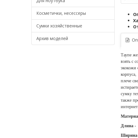
Для ноутбука
Косметички, несессеры
О
Х
Сумки хозяйственные
О
Архив моделей
Опи
Таупе же
взять с 
экокожи 
корпуса,
плече св
истирает
сумку те
также пр
интернет
Материа
Длина -
Ширина 