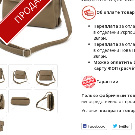
ПРОДАН
Об оплате товар
Переплата
за опла
в отделении Укрпош
26грн.
Переплата
за опла
в отделении Нова П
36грн.
Можно оплатить б
карту ФОП (расчё
Гарантии
Только фабричный то
непосредственно от прои
Условия
возврата това
Facebook
Twitter