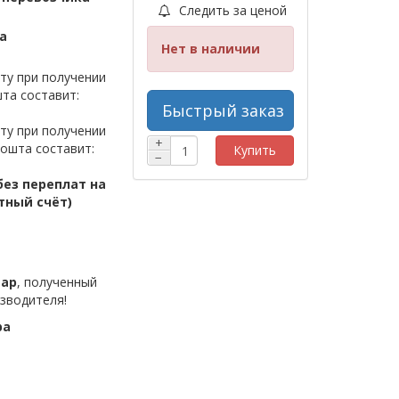
Следить за ценой
а
Нет в наличии
ту при получении
та составит:
Быстрый заказ
ту при получении
+
ошта составит:
Купить
−
ез переплат на
тный счёт)
вар
, полученный
зводителя!
ра