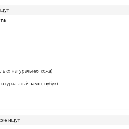
ищут
ета
лько натуральная кожа)
натуральный замш, нубук)
акже ищут