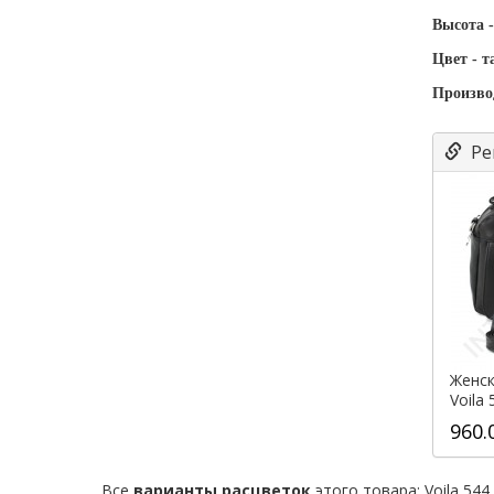
Высота -
Цвет - т
Произво
Ре
Женск
Voila
960.
Все
варианты расцветок
этого товара:
Voila 544