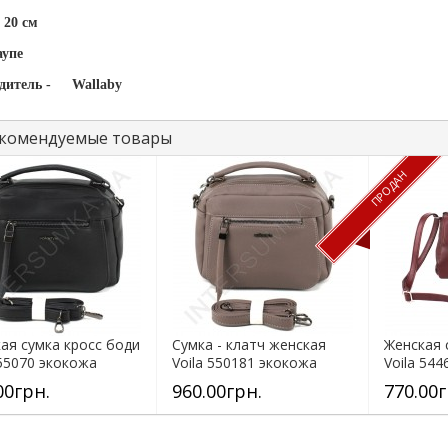
 20 см
аупе
дитель -
Wallaby
комендуемые товары
ПРОДАН
ая сумка кросс боди
Сумка - клатч женская
Женская 
 55070 экокожа
Voila 550181 экокожа
Voila 54
00грн.
960.00грн.
770.00г