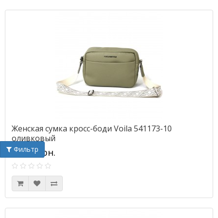
Женская сумка кросс-боди Voila 541173-10
оливковый
Фильтр
700.00грн.