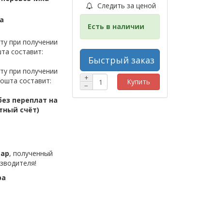
Следить за ценой
а
Есть в наличии
ту при получении
та составит:
Быстрый заказ
ту при получении
+
ошта составит:
Купить
−
ез переплат на
тный счёт)
вар
, полученный
зводителя!
ра