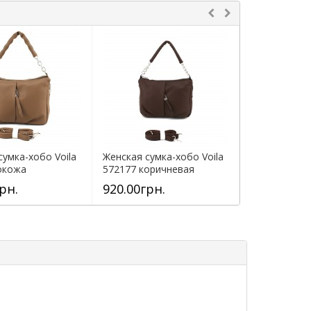
сумка-хобо Voila
Женская сумка-хобо Voila
Женская сумк
окожа
572177 коричневая
572150 черн
рн.
920.00грн.
920.00грн