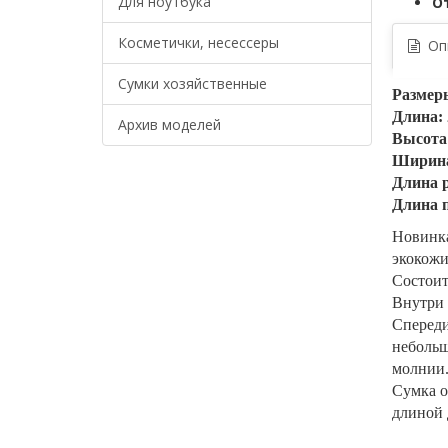
Для ноутбука
О
Косметички, несессеры
Опи
Сумки хозяйственные
Размер
Длина: 
Архив моделей
Высота:
Ширина
Длина р
Длина п
Новинка
экокож
Состоит
Внутри 
Спереди
небольш
молнии
Сумка о
длиной 