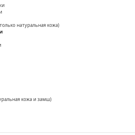
ки
и
только натуральная кожа)
и
и
уральная кожа и замш)