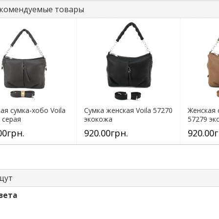
комендуемые товары
ая сумка-хобо Voila
Сумка женская Voila 57270
Женская 
 серая
экокожа
57279 эк
00грн.
920.00грн.
920.00г
щут
вета