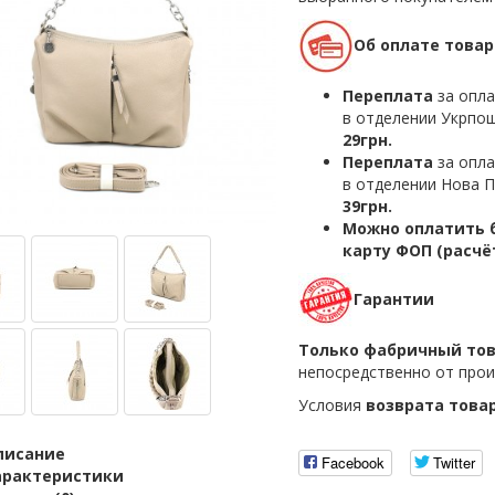
Об оплате товар
Переплата
за опла
в отделении Укрпош
29грн.
Переплата
за опла
в отделении Нова П
39грн.
Можно оплатить б
карту ФОП (расчё
Гарантии
Только фабричный то
непосредственно от прои
Условия
возврата това
писание
Facebook
Twitter
арактеристики