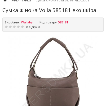
Жіночі сумки
Сумка жіноча Voila 585181 екошкіра
Сумка жіноча Voila 585181 екошкіра
Виробник:
Wallaby
Код товару:
585181
0 відгуків