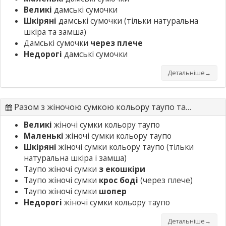
Великі
дамські сумочки
Шкіряні
дамські сумочки
(тільки натуральна
шкіра та замша)
Дамські сумочки
через плече
Недорогі
дамські сумочки
Детальніше→
Разом з жіночою сумкою кольору таупо також шукають
Великі
жіночі сумки кольору таупо
Маленькі
жіночі сумки кольору таупо
Шкіряні
жіночі сумки кольору таупо
(тільки
натуральна шкіра і замша)
Таупо жіночі сумки
з екошкіри
Таупо жіночі сумки
крос боді
(через плече)
Таупо жіночі сумки
шопер
Недорогі
жіночі сумки кольору таупо
Детальніше→