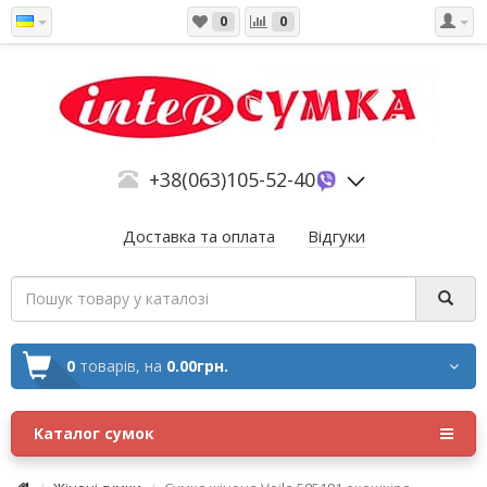
0
0
+38(063)105-52-40
Доставка та оплата
Відгуки
0
товарів,
на
0.00грн.
Каталог сумок