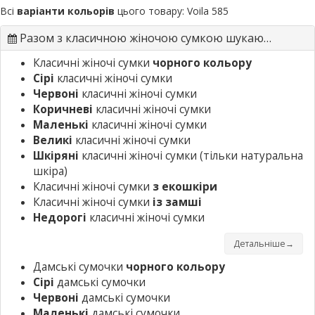
Всі
варіанти кольорів
цього товару:
Voila 585
Разом з класичною жіночою сумкою шукають
Класичні жіночі сумки
чорного кольору
Сірі
класичні жіночі сумки
Червоні
класичні жіночі сумки
Коричневі
класичні жіночі сумки
Маленькі
класичні жіночі сумки
Великі
класичні жіночі сумки
Шкіряні
класичні жіночі сумки
(тільки натуральна
шкіра)
Класичні жіночі сумки
з екошкіри
Класичні жіночі сумки
із замші
Недорогі
класичні жіночі сумки
Детальніше→
Дамські сумочки
чорного кольору
Сірі
дамські сумочки
Червоні
дамські сумочки
Маленькі
дамські сумочки