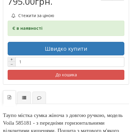
795.00грн.
Стежити за ціною
Є в наявності
Швидко купити
+
−
До кошика
Таупо містка сумка жіноча з довгою ручкою, модель
Voila 585181 - з передніми горизонтальними
відкритими кишенями. Пошита з матового м'якого