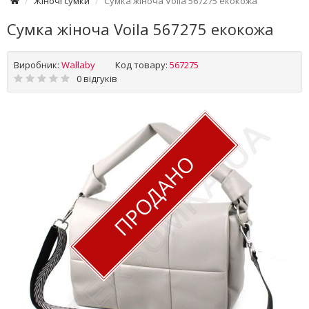
Жіночі сумки
Сумка жіноча Voila 567275 екокожа
Сумка жіноча Voila 567275 екокожа
Виробник:
Wallaby
Код товару:
567275
0 відгуків
ПРОДАНО