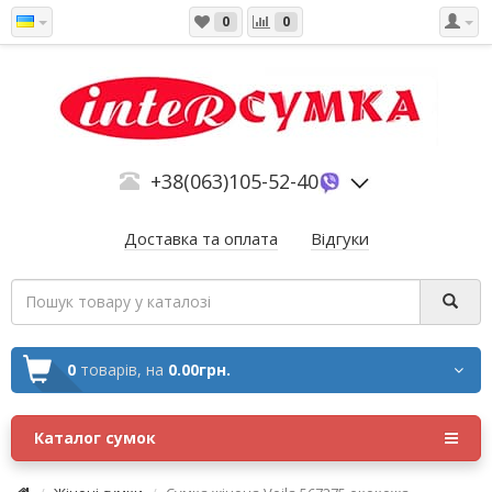
0
0
+38(063)105-52-40
Доставка та оплата
Відгуки
0
товарів,
на
0.00грн.
Каталог сумок