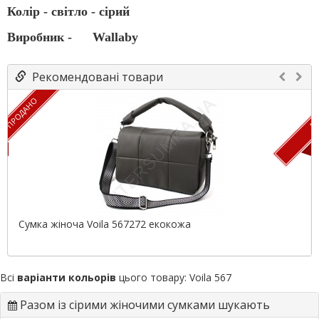
Колір - світло - сірий
Виробник -
Wallaby
Рекомендовані товари
ПРОДАНО
ПР
Сумка жіноча Voila 567272 екокожа
Всі
варіанти кольорів
цього товару:
Voila 567
Разом із сірими жіночими сумками шукають