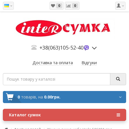
0
0
+38(063)105-52-40
Доставка та оплата
Відгуки
0
товарів,
на
0.00грн.
Каталог сумок