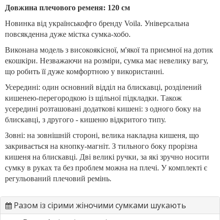
Довжина плечового ременя: 120 см
Новинка від українськофго бренду Voilа. Універсальна
повсякденна дуже містка сумка-хобо.
Виконана модель з високоякісної, м'якої та приємної на дотик
екошкіри. Незважаючи на розміри, сумка має невелику вагу,
що робить її дуже комфортною у використанні.
Усередині: один основний відділ на блискавці, розділений
кишенею-перегородкою із щільної підкладки. Також
усередині розташовані додаткові кишені: з одного боку на
блискавці, з другого - кишеню відкритого типу.
Зовні: на зовнішній стороні, велика накладна кишеня, що
закривається на кнопку-магніт. З тильного боку прорізна
кишеня на блискавці. Дві великі ручки, за які зручно носити
сумку в руках та без проблем можна на плечі. У комплекті є
регульований плечовий ремінь.
Разом із сірими жіночими сумками шукають