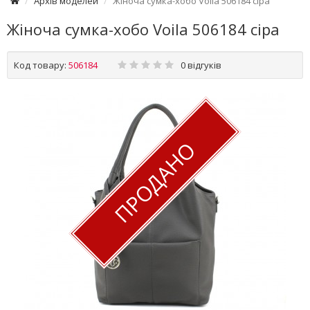
Архів моделей
Жіноча сумка-хобо Voila 506184 сіра
Жіноча сумка-хобо Voila 506184 сіра
Код товару:
506184
0 відгуків
ПРОДАНО