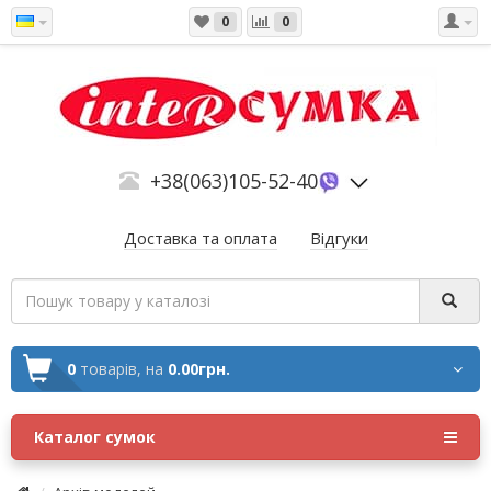
0
0
+38(063)105-52-40
Доставка та оплата
Відгуки
0
товарів,
на
0.00грн.
Каталог сумок