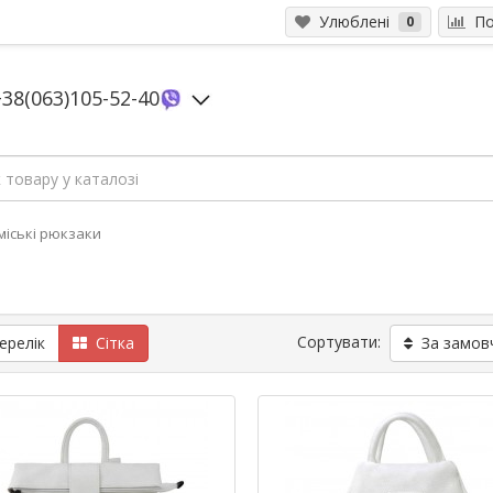
Улюблені
Пор
0
+38(063)105-52-40
 міські рюкзаки
Сортувати:
релік
Сітка
За замов