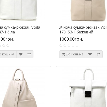
а сумка-рюкзак Voila
Жіноча сумка-рюкзак Voi
7-1 біла
178153-1 бежевий
.00грн.
1060.00грн.
о кошика
До кошика