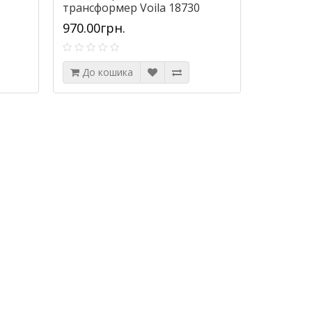
трансформер Voila 18730
экокожа
970.00грн.
До кошика