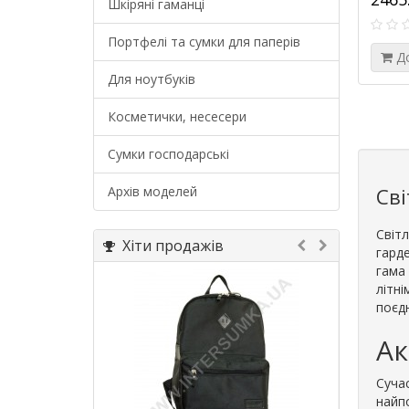
Шкіряні гаманці
Портфелі та сумки для паперів
Д
Для ноутбуків
Косметички, несесери
Сумки господарські
Архів моделей
Сві
Світ
Хіти продажів
гарде
гама
літні
поєдн
Ак
Сучас
найпо