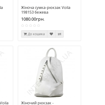
la
Жіноча сумка-рюкзак Voila
198153 бежева
1080.00грн.
До кошика
Voila
Жіночий рюкзак -