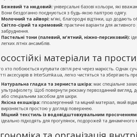
Бежевий та нюдовий:
універсальні базові кольори, які вважа
Вони бездоганно поєднуються з будь-якою палітрою одягу.
рожня на колесах
Сумка дорожня Wallaby 2550
Молочний та айворі:
м'які, благородні відтінки, що додають о
на Wallaby 10430 (обсяг
чорна
Світло-сірий та кремовий:
практичні варіанти для активного 
0грн.
820.00грн.
забруднення.
Пастельні тони (палевий, м'ятний, ніжно-персиковий):
іде
ошика
До кошика
легких літніх ансамблів.
осостійкі матеріали та прост
то хто побоюється купувати світлі речі через маркість. Однак су
ті аксесуарів в InterSumka.ua, легко чистяться та зберігають пр
Натуральна гладка та зерниста шкіра:
має спеціальне захис
ультрафіолету. Щоб повернути рюкзаку первозданний вигляд, 
або спеціальним засобом для шкіри.
Якісна екошкіра:
гіпоалергенний та міцний матеріал, який відм
вирізняється простою у догляді поверхнею.
Міцний текстиль із водовідштовхувальним просоченням
ідеально підходять для прогулянок, подорожей та динамічного м
гономіка та організація внут