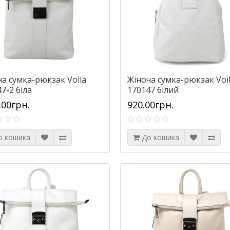
а сумка-рюкзак Voila
Жіноча сумка-рюкзак Voi
7-2 біла
170147 білий
.00грн.
920.00грн.
о кошика
До кошика