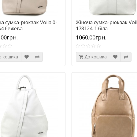
а сумка-рюкзак Voila 0-
Жіноча сумка-рюкзак Voi
54 бежева
178124-1 біла
.00грн.
1060.00грн.
о кошика
До кошика