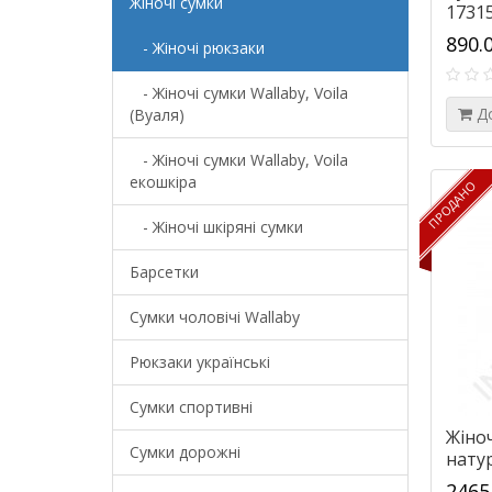
Жіночі сумки
1731
890.
- Жіночі рюкзаки
- Жіночі сумки Wallaby, Voila
Д
(Вуаля)
- Жіночі сумки Wallaby, Voila
екошкіра
ПРОДАНО
ПРОДАНО
- Жіночі шкіряні сумки
Барсетки
Cумки чоловічі Wallaby
Рюкзаки українські
Сумки спортивні
Жіно
Сумки дорожні
нату
Bors
2465