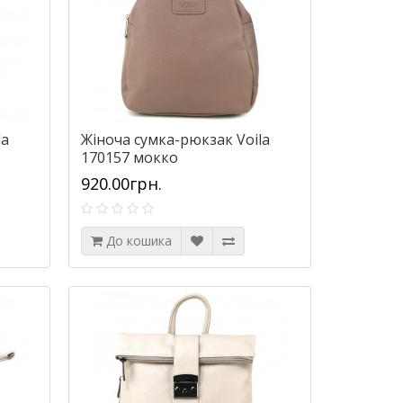
la
Жіноча сумка-рюкзак Voila
170157 мокко
920.00грн.
До кошика