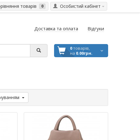
івняння товарів
Особистий кабінет
0
Доставка та оплата
Відгуки
0
товарів,
на
0.00грн.
чуванням