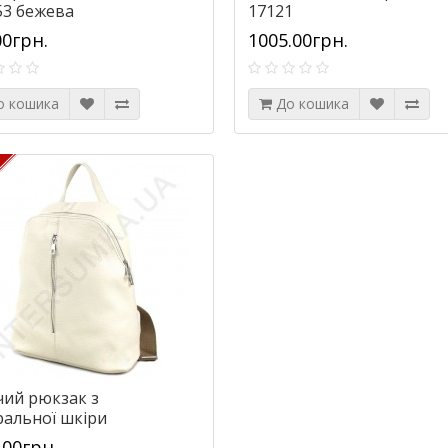
53 бежева
17121
00грн.
1005.00грн.
о кошика
До кошика
чий рюкзак з
ральної шкіри
acomoda 841027
.00грн.