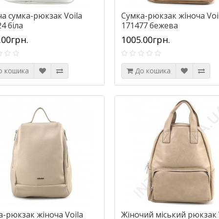
а сумка-рюкзак Voila
Сумка-рюкзак жіноча Voi
4 біла
171477 бежева
.00грн.
1005.00грн.
о кошика
До кошика
а-рюкзак жіноча Voila
Жіночий міський рюкзак 