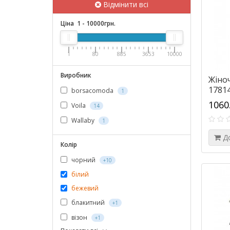
Відмінити всі
Ціна
1
-
10000
грн.
1
80
885
3653
10000
Виробник
Жіноч
17814
borsacomoda
1
1060
Voila
14
Wallaby
1
Д
Колір
чорний
+10
білий
бежевий
блакитний
+1
візон
+1