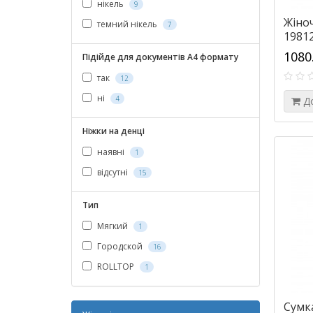
нікель
9
Жіноч
темний нікель
7
19812
1080
Підійде для документів А4 формату
так
12
ні
4
Д
Ніжки на денці
наявні
1
відсутні
15
Тип
Мягкий
1
Городской
16
ROLLTOP
1
Сумк