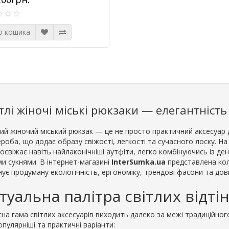
о кошика
тлі жіночі міські рюкзаки — елегантніст
лий жіночий міський рюкзак — це не просто практичний аксесуар 
роба, що додає образу свіжості, легкості та сучасного лоску. На
 освіжає навіть найлаконічніші аутфіти, легко комбінуючись із 
ми сукнями. В інтернет-магазині
InterSumka.ua
представлена коле
ує продуману екологічність, ергономіку, трендові фасони та довг
туальна палітра світлих відтін
на гама світлих аксесуарів виходить далеко за межі традиційного
пулярніші та практичні варіанти: