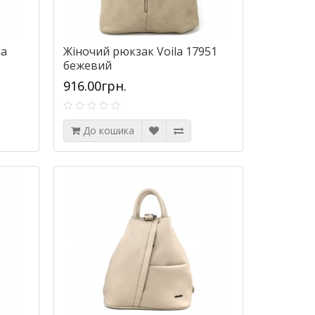
la
Жіночий рюкзак Voila 17951
бежевий
916.00грн.
До кошика