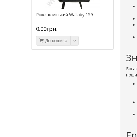
Рюкзак міський Wallaby 159
Сумка до
формовоч
73л)
0.00грн.
2535.0
До кошика
До к
Зн
Бага
пошит
Ер