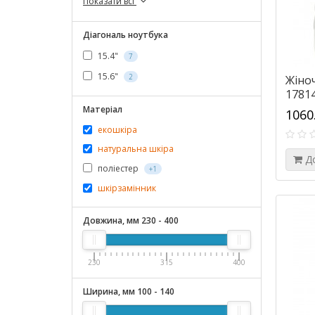
Показати всі
Діагональ ноутбука
15.4"
7
15.6"
2
Жіноч
17814
Матеріал
1060
екошкіра
натуральна шкіра
Д
поліестер
+1
шкірзамінник
Довжина, мм
230
-
400
230
315
400
Ширина, мм
100
-
140