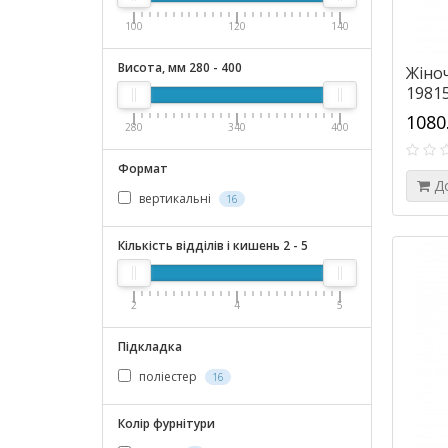
100
120
140
Висота, мм
280
-
400
Жіноч
1981
1080
280
340
400
Формат
Д
вертикальні
16
Кількість відділів і кишень
2
-
5
2
4
5
Підкладка
поліестер
16
Колір фурнітури