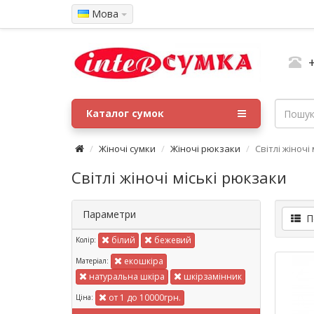
Мова
Каталог сумок
Жіночі сумки
Жіночі рюкзаки
Світлі жіночі
Світлі жіночі міські рюкзаки
Параметри
Пе
білий
бежевий
Колір:
екошкіра
Матеріал:
натуральна шкіра
шкірзамінник
от 1 до 10000грн.
Ціна: