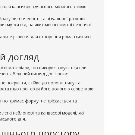
ються класикою сучасного міського стилю.
Сумка спортивна на колесах
Сумка - барсетка Wall
бразу витонченості та візуальної розкоші.
Wallaby 10428 (обсяг 57л) чорно-
чорна
ритму життя, на яких менш помітні незначні
червона
0.00грн.
265.00грн.
альне рішення для створення романтичних і
До кошика
До кошика
ий догляд
часні матеріали, що використовуються при
езентабельний вигляд довгі роки:
не покриття, стійке до вологи, пилу та
достатньо протерти його вологою серветкою
інно тримає форму, не тріскається та
:
легкі нейлонові та канвасові моделі, які
іського дня.
рішнього простору