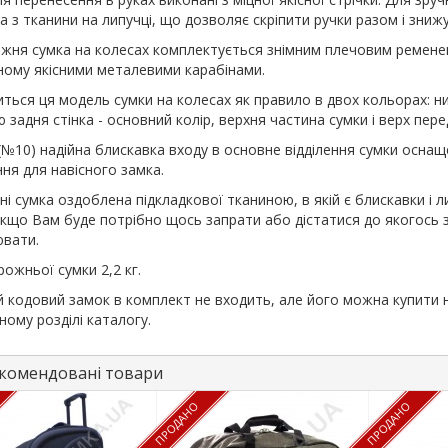
а з тканини на липучці, що дозволяє скріпити ручки разом і зни
жня сумка на колесах комплектується знімним плечовим ременем
ому якісними металевими карабінами.
ться ця модель сумки на колесах як правило в двох кольорах: нижн
 задня стінка - основний колір, верхня частина сумки і верх перед
(№10) надійна блискавка входу в основне відділення сумки оснащ
ння для навісного замка.
ні сумка оздоблена підкладкової тканиною, в якій є блискавки і л
кщо Вам буде потрібно щось запрати або дістатися до якогось з 
вати.
рожньої сумки 2,2 кг.
й кодовий замок в комплект не входить, але його можна купити 
ному розділі каталогу.
омендовані товари
ПРОДАНО
ПРОДАНО