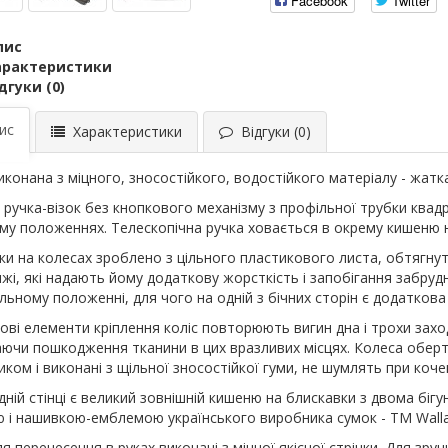
Facebook
Twitter
пис
арактеристики
дгуки (0)
ис
Характеристики
Відгуки (0)
иконана з міцного, зносостійкого, водостійкого матеріалу - жатка
 ручка-візок без кнопкового механізму з профільної трубки квадр
му положеннях. Телескопічна ручка ховається в окрему кишеню 
ки на колесах зроблено з цільного пластикового листа, обтягну
ижі, які надають йому додаткову жорсткість і запобігання забруд
льному положенні, для чого на одній з бічних сторін є додаткова
ові елементи кріплення коліс повторюють вигин дна і трохи захо
аючи пошкодження тканини в цих вразливих місцях. Колеса обе
ком і виконані з щільної зносостійкої гуми, не шумлять при кочен
дній стінці є великий зовнішній кишеню на блискавки з двома біг
ю і нашивкою-емблемою українського виробника сумок - ТМ Walla
ля перенесення в руках виконані з міцної якісної стрічки. Для зр