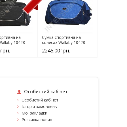
ортивна на
Сумка спортивна на
Сумка спорт
Wallaby 10428
колесах Wallaby 10428
колесах Wall
)...
(обсяг 57л)...
(обсяг 57л)...
грн.
2245.00грн.
2245.00гр
Особистий кабінет
Особистий кабінет
Історія замовлень
Мої закладки
Розсилка новин