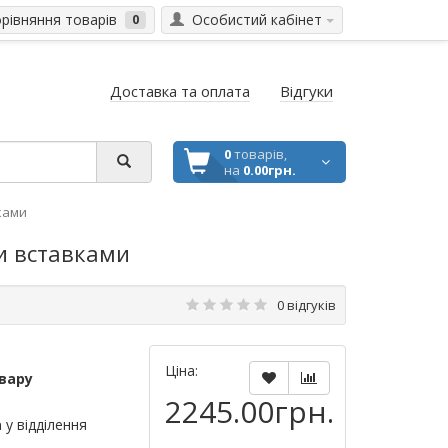
івняння товарів
Особистий кабінет
0
Доставка та оплата
Відгуки
0
товарів,
на
0.00грн.
вками
ми вставками
0 відгуків
Ціна:
вару
2245.00грн.
а
у відділення