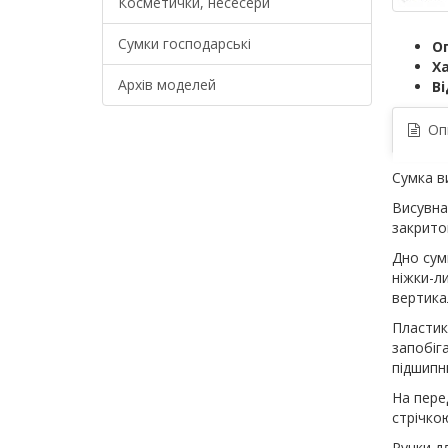
Косметички, несесери
Сумки господарські
О
Х
Архів моделей
Ві
Оп
Сумка в
Висувна
закрито
Дно сум
ніжки-л
вертика
Пластик
запобіг
підшипни
На пере
стрічко
Ручки д