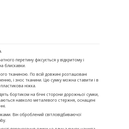
.
атного перетину фіксується у відкритому і
на блискавки.
того тканиною. По всій довжині розташовані
ненню, і знос тканини. Цю сумку можна ставити і в
 пластикова ніжка.
дять бортиком на бічні сторони дорожньої сумки,
ртаються навколо металевого стержня, оснащені
ні.
унками. Він оброблений світловідбиваючої
by.
учності перенесення сумки на одну з ручок нашита