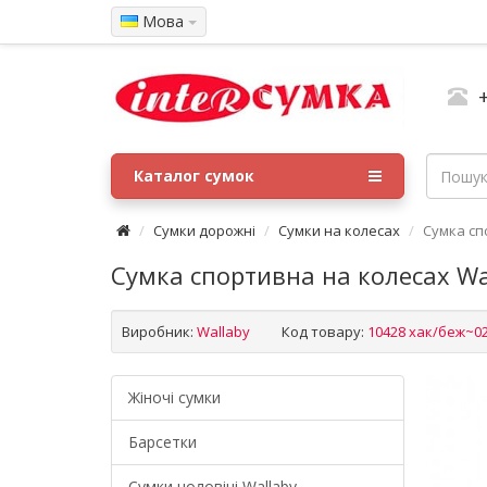
Мова
Каталог сумок
Сумки дорожні
Сумки на колесах
Сумка сп
Сумка спортивна на колесах Wa
Виробник:
Wallaby
Код товару:
10428 хак/беж~0
Жіночі сумки
Барсетки
Cумки чоловічі Wallaby