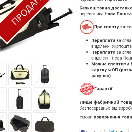
ПРОДАНО
Безкоштовна доставк
перевізника
Нова Пошта
Про сплату за т
Переплата
за спла
відділенні Укрпошта
Переплата
за спла
відділенні Нова По
Можна сплатити б
картку ФОП (роз
рахунок)
Гарантії
Лише фабричний това
безпосередньо від вироб
Умови
повернення това