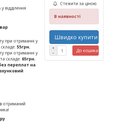
Стежити за ціною
а
у відділення
В наявності
овар
Швидко купити
ту при отриманні у
 складе:
55грн.
+
До кошика
ту при отриманні у
−
шта складе:
65грн.
ез переплат на
рахунковий
р
отриманий
ника!
ру