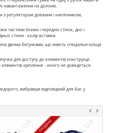
жує навантаження на долоню.
 з регулятором довжини і наплічником,
і частини бічних і передніх стінок, дно і
ньої стінки - колір вставки.
ена двома бегунками, що мають спеціальні кільця
ипучка для доступу до елементів конструкції.
елементів кріплення - нічого не доведеться
недорого, вибравши відповідний для Вас у
ПРОДАНО