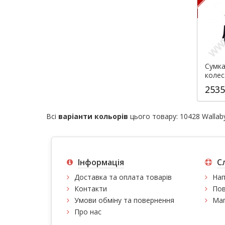
Сумка
коле
Wallab
2535
Всі
варіанти кольорів
цього товару:
10428 Wallab
Інформація
С
Доставка та оплата товарів
Нап
Контакти
Пов
Умови обміну та повернення
Мап
Про нас