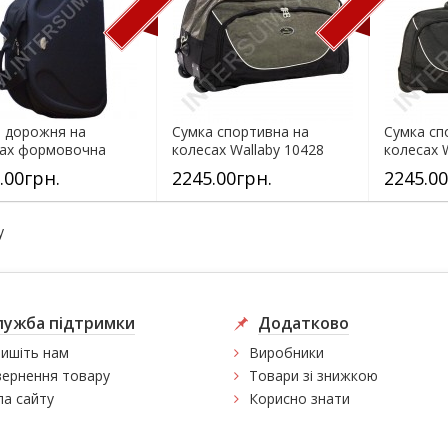
 дорожня на
Сумка спортивна на
Сумка сп
сах формовочна
колесах Wallaby 10428
колесах 
y 10430...
(обсяг 57л)...
(обсяг 57л
.00грн.
2245.00грн.
2245.00
y
лужба підтримки
Додатково
ишіть нам
Виробники
ернення товару
Товари зі знижкою
а сайту
Корисно знати