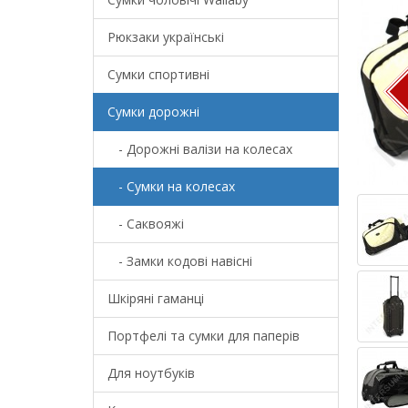
Рюкзаки українські
Сумки спортивні
Сумки дорожні
- Дорожні валізи на колесах
- Сумки на колесах
- Саквояжі
- Замки кодові навісні
Шкіряні гаманці
Портфелі та сумки для паперів
Для ноутбуків