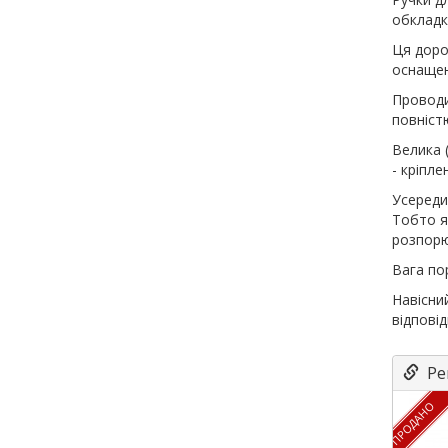
обкладк
Ця доро
оснащен
Проводи
повністю
Велика 
- кріпле
Усереди
Тобто я
розпорю
Вага по
Навісни
відповід
Рек
ПРОДАНО