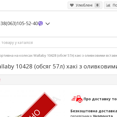
Улюблені
Пор
0
+38(063)105-52-40
ортивна на колесах Wallaby 10428 (обсяг 57л) хакі з оливковими вста
llaby 10428 (обсяг 57л) хакі з оливкови
2
Про доставку то
Безкоштовна доставк
перевізника
Укрпошта