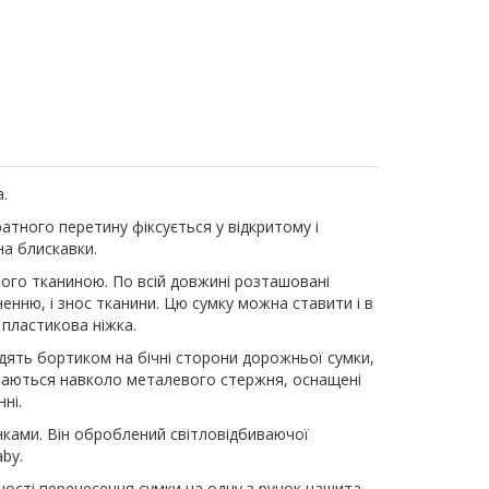
.
атного перетину фіксується у відкритому і
на блискавки.
того тканиною. По всій довжині розташовані
ненню, і знос тканини. Цю сумку можна ставити і в
 пластикова ніжка.
дять бортиком на бічні сторони дорожньої сумки,
ртаються навколо металевого стержня, оснащені
ні.
унками. Він оброблений світловідбиваючої
by.
учності перенесення сумки на одну з ручок нашита