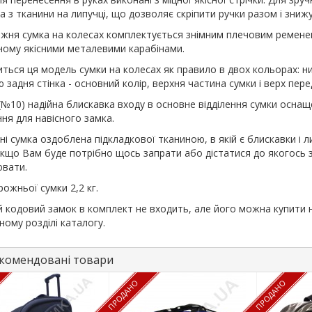
а з тканини на липучці, що дозволяє скріпити ручки разом і зни
жня сумка на колесах комплектується знімним плечовим ременем
ому якісними металевими карабінами.
ться ця модель сумки на колесах як правило в двох кольорах: нижн
 задня стінка - основний колір, верхня частина сумки і верх перед
(№10) надійна блискавка входу в основне відділення сумки оснащ
ння для навісного замка.
ні сумка оздоблена підкладкової тканиною, в якій є блискавки і л
кщо Вам буде потрібно щось запрати або дістатися до якогось з 
вати.
рожньої сумки 2,2 кг.
й кодовий замок в комплект не входить, але його можна купити 
ному розділі каталогу.
омендовані товари
ПРОДАНО
ПРОДАНО