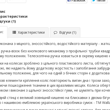
Facebook
Twitter
пис
арактеристики
дгуки (1)
ис
Характеристики
Відгуки (1)
иконана з міцного, зносостійкого, водостійкого матеріалу - жатка
 ручка-візок без кнопкового механізму з профільної трубки квадр
му положеннях. Телескопічна ручка ховається в окрему кишеню 
ки на колесах зроблено з цільного пластикового листа, обтягну
ижі, які надають йому додаткову жорсткість і запобігання забруд
льному положенні, для чого на одній з бічних сторін є додаткова
ові елементи кріплення коліс повторюють вигин дна і трохи захо
аючи пошкодження тканини в цих вразливих місцях. Колеса обе
ком і виконані з щільної зносостійкої гуми, не шумлять при кочен
дній стінці є великий зовнішній кишеню на блискавки з двома біг
ю і нашивкою-емблемою українського виробника сумок - ТМ Walla
ля перенесення в руках виконані з міцної якісної стрічки. Для зр