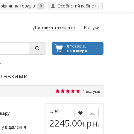
івняння товарів
Особистий кабінет
0
Доставка та оплата
Відгуки
0
товарів,
на
0.00грн.
и
вставками
1 відгуків
Ціна:
вару
2245.00грн.
а
у відділення