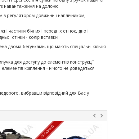
жує навантаження на долоню.
 з регулятором довжини і наплічником,
і частини бічних і передніх стінок, дно і
ньої стінки - колір вставки.
ена двома бегунками, що мають спеціальні кільця
ипучка для доступу до елементів конструкції.
елементів кріплення - нічого не доведеться
недорого, вибравши відповідний для Вас у
ПРОДАНО