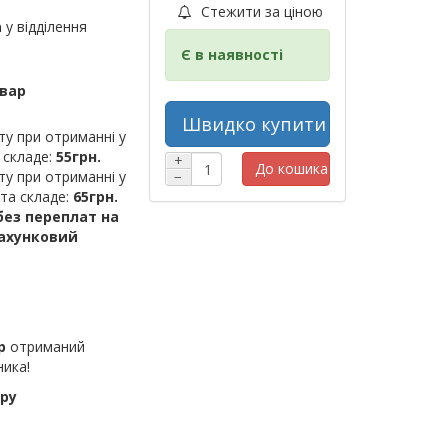
Стежити за ціною
а
у відділення
Є в наявності
овар
Швидко купити
ту при отриманні у
 складе:
55грн.
+
До кошика
ту при отриманні у
−
шта складе:
65грн.
ез переплат на
рахунковий
р
отриманий
ника!
ру