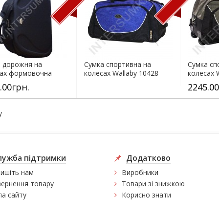
 дорожня на
Сумка спортивна на
Сумка сп
сах формовочна
колесах Wallaby 10428
колесах 
y 10430...
(обсяг 57л)...
(обсяг 57л
.00грн.
2245.00
y
лужба підтримки
Додатково
ишіть нам
Виробники
ернення товару
Товари зі знижкою
а сайту
Корисно знати