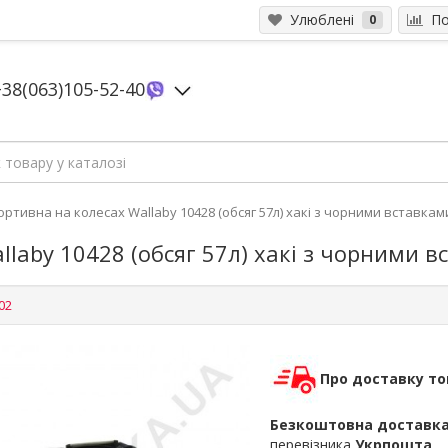
Улюблені
Пор
0
+38(063)105-52-40
ортивна на колесах Wallaby 10428 (обсяг 57л) хакі з чорними вставкам
laby 10428 (обсяг 57л) хакі з чорними 
02
Про доставку то
Безкоштовна доставк
перевізника
Укрпошта