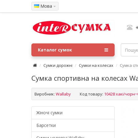
Мова
Каталог сумок
Сумки дорожні
Сумки на колесах
Сумка сп
Сумка спортивна на колесах Wal
Виробник:
Wallaby
Код товару:
10428 хакі/чорн~
Жіночі сумки
Барсетки
Cумки чоловічі Wallaby