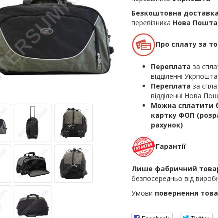
Безкоштовна доставк
перевізника
Нова Пошта
Про сплату за т
Переплата
за спла
відділенні Укрпошта
Переплата
за спла
відділенні Нова По
Можна сплатити б
картку ФОП (роз
рахунок)
Гарантії
Лише фабричний това
безпосередньо від вироб
Умови
повернення това