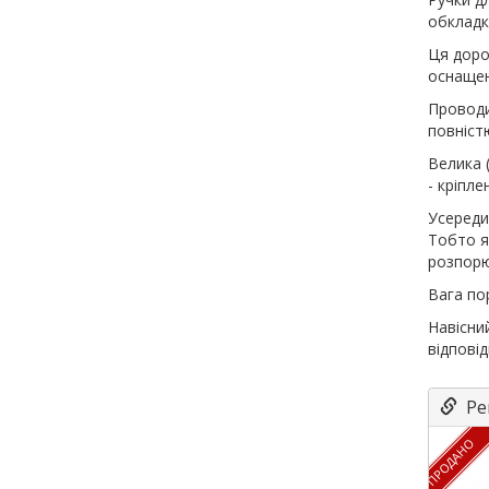
обкладк
Ця доро
оснащен
Проводи
повністю
Велика 
- кріпле
Усереди
Тобто я
розпорю
Вага по
Навісни
відповід
Рек
ПРОДАНО