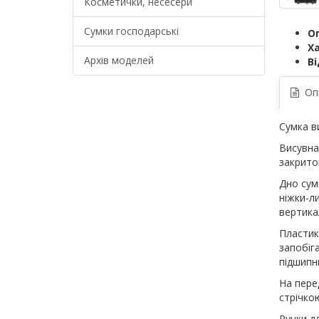
Косметички, несесери
Сумки господарські
О
Х
Архів моделей
Ві
Оп
Сумка в
Висувна
закрито
Дно сум
ніжки-л
вертика
Пластик
запобіг
підшипни
На пере
стрічко
Ручки д