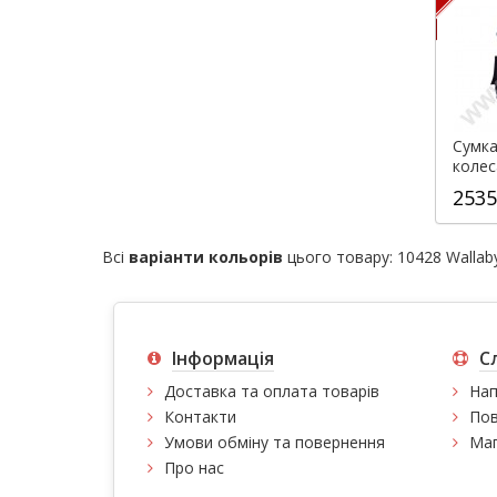
Сумка
коле
Wallab
2535
Всі
варіанти кольорів
цього товару:
10428 Wallab
Інформація
С
Доставка та оплата товарів
Нап
Контакти
Пов
Умови обміну та повернення
Мап
Про нас