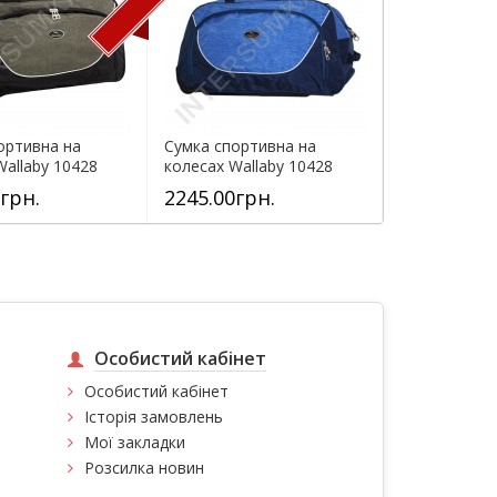
ортивна на
Сумка спортивна на
Сумка спорт
Wallaby 10428
колесах Wallaby 10428
колесах Wall
)...
(обсяг 57л)...
(обсяг 57л)...
грн.
2245.00грн.
2245.00гр
Особистий кабінет
Особистий кабінет
Історія замовлень
Мої закладки
Розсилка новин