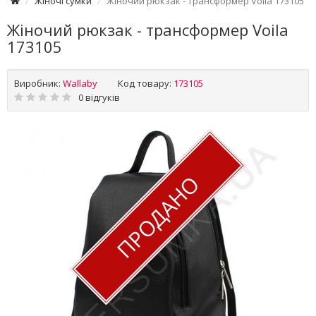
Жіночі сумки
Жіночий рюкзак - трансформер Voila 173105
Жіночий рюкзак - трансформер Voila
173105
Виробник:
Wallaby
Код товару:
173105
0 відгуків
ПРОДАНО