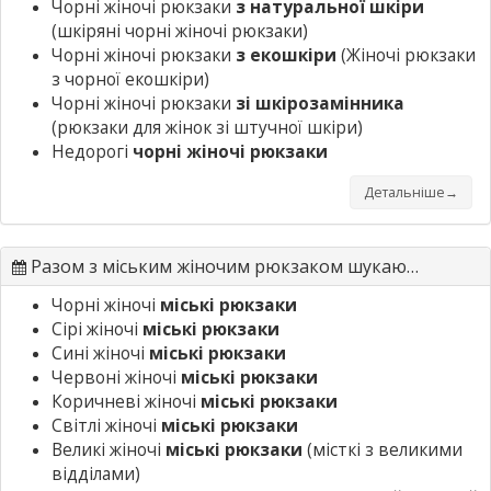
Чорні жіночі рюкзаки
з натуральної шкіри
(шкіряні чорні жіночі рюкзаки)
Чорні жіночі рюкзаки
з екошкіри
(Жіночі рюкзаки
з чорної екошкіри)
Чорні жіночі рюкзаки
зі шкірозамінника
(рюкзаки для жінок зі штучної шкіри)
Недорогі
чорні жіночі рюкзаки
Детальніше→
Разом з міським жіночим рюкзаком шукають
Чорні жіночі
міські рюкзаки
Сірі жіночі
міські рюкзаки
Сині жіночі
міські рюкзаки
Червоні жіночі
міські рюкзаки
Коричневі жіночі
міські рюкзаки
Світлі жіночі
міські рюкзаки
Великі жіночі
міські рюкзаки
(місткі з великими
відділами)