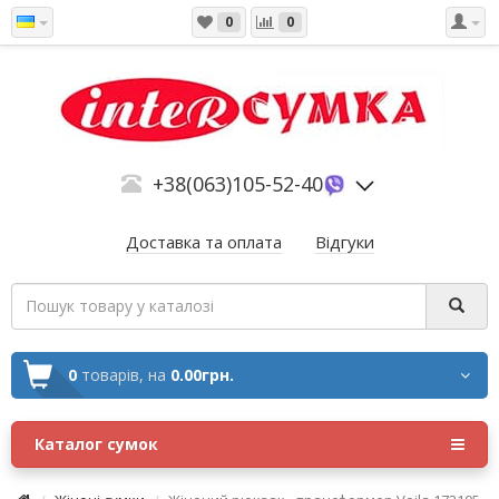
0
0
+38(063)105-52-40
Доставка та оплата
Відгуки
0
товарів,
на
0.00грн.
Каталог сумок