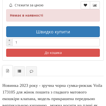
Стежити за ціною
Немає в наявності
Швидко купити
+
−
До кошика
Новинка 2023 року - зручна чорна сумка-рюкзак
Voila
173105 для жінок пошита з гладкого матового
екошкіри клапана, модель прикрашена передньою
вертикальною кишенею
, можна носити на плечі як