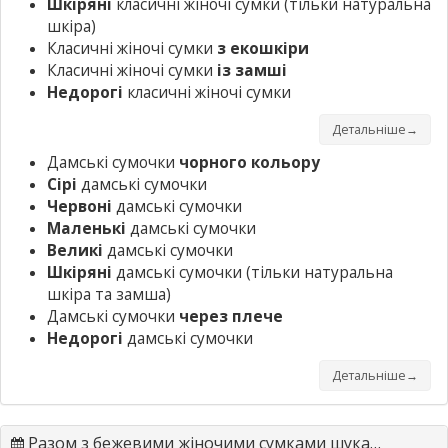
Шкіряні
класичні жіночі сумки
(тільки натуральна
шкіра)
Класичні жіночі сумки
з екошкіри
Класичні жіночі сумки
із замші
Недорогі
класичні жіночі сумки
Детальніше→
Дамські сумочки
чорного кольору
Сірі
дамські сумочки
Червоні
дамські сумочки
Маленькі
дамські сумочки
Великі
дамські сумочки
Шкіряні
дамські сумочки
(тільки натуральна
шкіра та замша)
Дамські сумочки
через плече
Недорогі
дамські сумочки
Детальніше→
Разом з бежевими жіночими сумками шукають