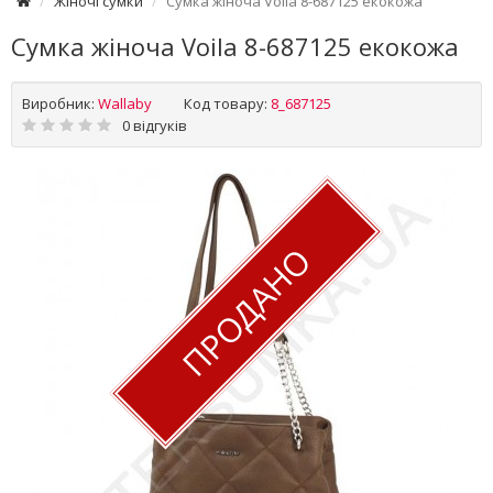
Жіночі сумки
Сумка жіноча Voila 8-687125 екокожа
Сумка жіноча Voila 8-687125 екокожа
Виробник:
Wallaby
Код товару:
8_687125
0 відгуків
ПРОДАНО