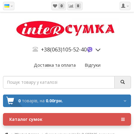
0
0
+38(063)105-52-40
Доставка та оплата
Відгуки
0
товарів,
на
0.00грн.
Каталог сумок