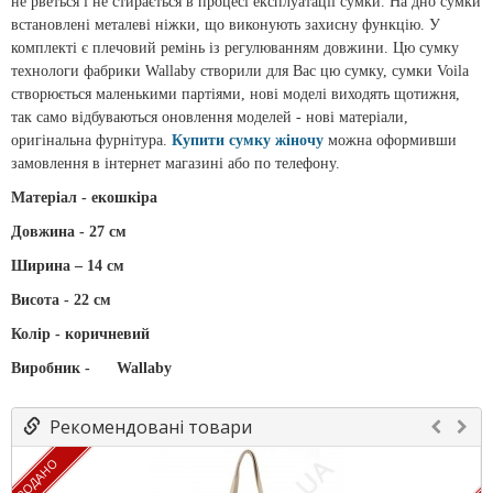
не рветься і не стирається в процесі експлуатації сумки. На дно сумки
встановлені металеві ніжки, що виконують захисну функцію. У
комплекті є плечовий ремінь із регулюванням довжини. Цю сумку
технологи фабрики Wallaby створили для Вас цю сумку, сумки Voila
створюється маленькими партіями, нові моделі виходять щотижня,
так само відбуваються оновлення моделей - нові матеріали,
оригінальна фурнітура.
Купити сумку жіночу
можна оформивши
замовлення в інтернет магазині або по телефону.
Матеріал - екошкіра
Довжина - 27 см
Ширина – 14 см
Висота - 22 см
Колір - коричневий
Виробник -
Wallaby
Рекомендовані товари
ПРОДАНО
ПР