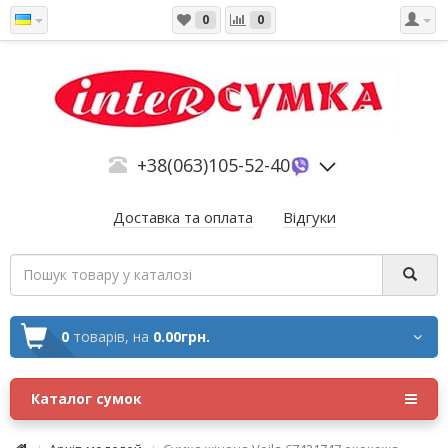
0
0
+38(063)105-52-40
Доставка та оплата
Відгуки
0
товарів,
на
0.00грн.
Каталог сумок