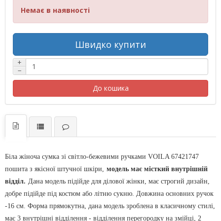
Немає в наявності
Швидко купити
+
−
До кошика
Біла жіноча сумка зі світло-бежевими ручками VOILA 67421747
пошита з якісної штучної шкіри,
модель має місткий внутрішній
відділ.
Дана модель підійде для ділової жінки, має строгий дизайн,
добре підійде під костюм або літню сукню. Довжина основних ручок
-16 см. Форма прямокутна, дана модель зроблена в класичному стилі,
має 3 внутрішні відділення - відділення перегородку на змійці, 2