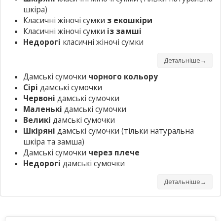
шкіра)
Класичні жіночі сумки
з екошкіри
Класичні жіночі сумки
із замші
Недорогі
класичні жіночі сумки
Детальніше→
Дамські сумочки
чорного кольору
Сірі
дамські сумочки
Червоні
дамські сумочки
Маленькі
дамські сумочки
Великі
дамські сумочки
Шкіряні
дамські сумочки
(тільки натуральна
шкіра та замша)
Дамські сумочки
через плече
Недорогі
дамські сумочки
Детальніше→