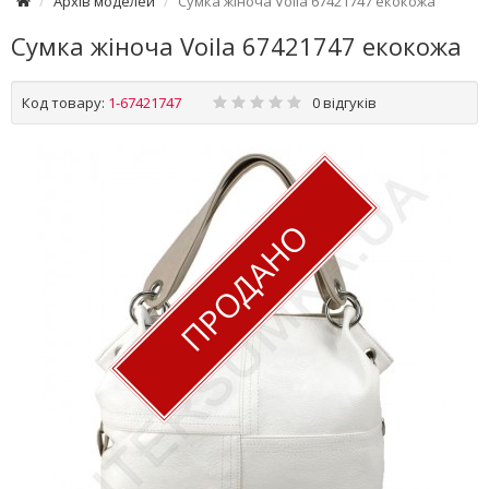
Архів моделей
Сумка жіноча Voila 67421747 екокожа
Сумка жіноча Voila 67421747 екокожа
Код товару:
1-67421747
0 відгуків
ПРОДАНО