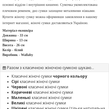
основні відділи і внутрішню кишеню. Сумочка укомплектована
плечовим ременем, дно сумки захищене металевими ніжками.
Купити жіночу сумку можна оформивши замовлення в нашому
інтернет магазині, жіночі сумки доставляються Україною.
Матеріал-екошкіра
Довжина - 33 см
Ширина – 13 см
Висота - 26 см
Колір - білий
Виробник - Wallaby
Разом з класичною жіночою сумкою шукають
Класичні жіночі сумки
чорного кольору
Сірі
класичні жіночі сумки
Червоні
класичні жіночі сумки
Коричневі
класичні жіночі сумки
Маленькі
класичні жіночі сумки
Великі
класичні жіночі сумки
Шкіряні
класичні жіночі сумки
(тільки натуральна