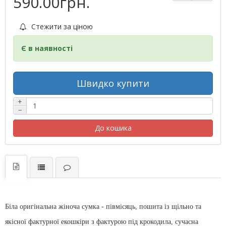
590.00грн.
Стежити за ціною
Є в наявності
Швидко купити
+
−
До кошика
Біла оригінальна жіноча сумка - півмісяць, пошита із щільно та
якісної фактурної екошкіри з фактурою під крокодила, сучасна