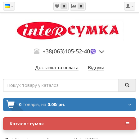
0
0
+38(063)105-52-40
Доставка та оплата
Відгуки
0
товарів,
на
0.00грн.
Каталог сумок