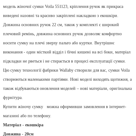
модель жіночої сумки Voila 551123, кріплення ручок як прикраса
виведені назовні та красиво закріплені накладкою з екошкіри.
Довжина основних ручок 22 см, також у комплекті є широкий
плечовий ремінь, довжина основних ручок дозволяє комфортно
носити сумку на плечі зверху пальто або куртки. Внутрішнє
виконання - один місткий відділ і бічні кишені на всі боки, матеріал
підкладки не рветься і не стирається в процесі експлуатації сумки.
Цю сумку технології фабрики Wallaby створили для вас, сумки Voila
створюються маленькими партіями. Нові моделі виходять щотижня, а
також відбуваються оновлення моделей – нові матеріали, оригінальна
фурнітура.
Купити жіночу сумку
можна оформивши замовлення в інтернет-
магазині або по телефону.
Матеріал - екошкіра
Довжина - 20см