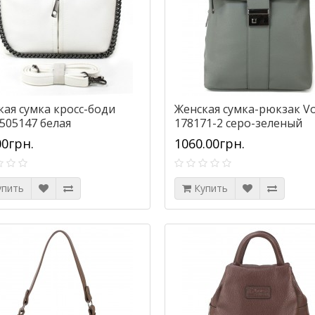
кая сумка кросс-боди
Женская сумка-рюкзак Vo
 505147 белая
178171-2 серо-зеленый
00грн.
1060.00грн.
упить
Купить