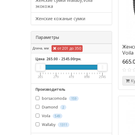
Женские сумки Wallaby,Voila
экокожа
Женские кожаные сумки
Параметры
Женс
от 201 до 350
Длина, мм :
Voila
Цена
265.00
-
2545.00
грн.
665.
265
279
419
898
2545
К
Производитель
borsacomoda
159
Diamond
2
Voila
549
Wallaby
1311