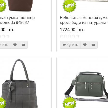
ная сумка-шоппер
Небольшая женская сумк
acomoda 845037
кросс-боди из натураль
чневая
кожи Borsacomoda 81201
.00грн.
1724.00грн.
мокко
упить
Купить