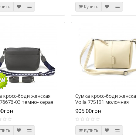
упить
Купить
а кросс-боди женская
Сумка кросс-боди женска
 76676-03 темно- серая
Voila 775191 молочная
00грн.
905.00грн.
упить
Купить