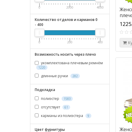
0
2000
4000
Женс
плечо
Количество отделов и карманов
0
1225
-
400
К
0
200
400
Возможность носить через плечо
укомплектована плечевым ремнём
1220
длинные ручки
282
Подкладка
полиэстер
1583
отсутствует
61
карманы из полиэстера
9
Женс
Цвет фурнитуры