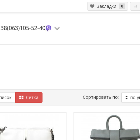
Закладки
0
+38(063)105-52-40
Сортировать по:
исок
Сетка
по у