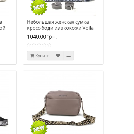
а
Небольшая женская сумка
ной
кросс-боди из экокожи Voila
8
57049158-62 серая
1040.00грн.
Купить