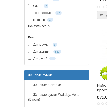
Слинг
2
Трансформер
62
К
Шоппер
90
Показать все
Пол
Для мужчин
3
Для женщин
850
Для детей
17
Женские сумки
- Женские рюкзаки
Небо
кросс
- Женские сумки Wallaby, Voila
875.
(Вуаля)