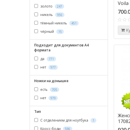
Voila
золото
247
700.
никель
956
тёмный никель
451
К
чёрный
15
Подходит для документов А4
формата
да
771
нет
977
Ножки на донышке
есть
705
нет
979
Тип
Женс
С отделением для ноутбука
1708
1
Кросс-боди
920.
596