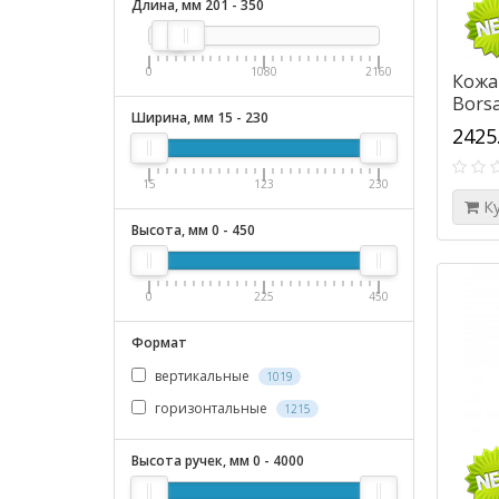
Длина, мм
201
-
350
0
1080
2160
Кожа
Bors
Ширина, мм
15
-
230
кори
2425
15
123
230
К
Высота, мм
0
-
450
0
225
450
Формат
вертикальные
1019
горизонтальные
1215
Высота ручек, мм
0
-
4000