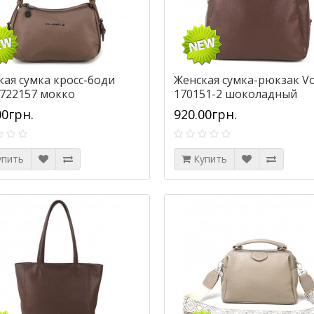
кая сумка кросс-боди
Женская сумка-рюкзак Vo
 722157 мокко
170151-2 шоколадный
00грн.
920.00грн.
упить
Купить