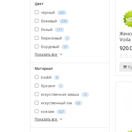
Цвет
чёрный
433
бежевый
278
белый
117
Женс
бирюзовый
1
Voila
бордовый
920.
57
Показать все
К
Материал
baskili
4
брезент
1
искусственная замша
12
искуственный лак
63
кожзам
427
Показать все