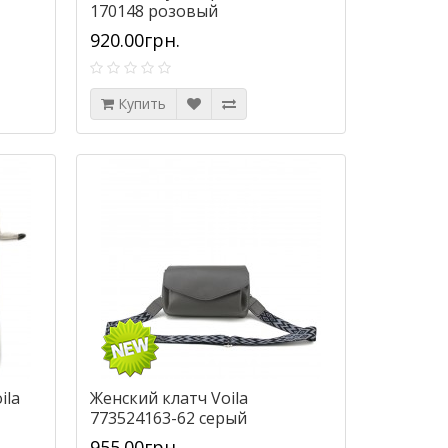
170148 розовый
920.00грн.
Купить
ila
Женский клатч Voila
773524163-62 серый
955.00грн.