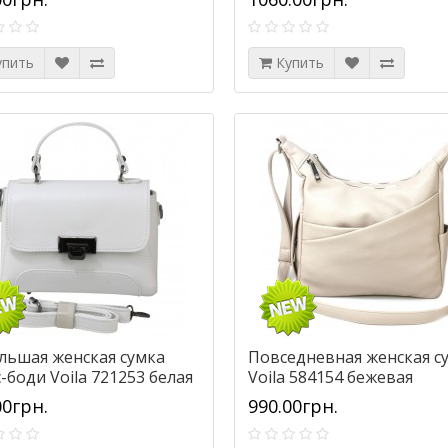
упить
Купить
льшая женская сумка
Повседневная женская с
-боди Voila 721253 белая
Voila 584154 бежевая
00грн.
990.00грн.