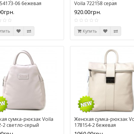
 54173-06 бежевая
Voila 722158 серая
00грн.
920.00грн.
упить
Купить
кая сумка-рюкзак Voila
Женская сумка-рюкзак Vo
2-2 светло-серый
178154-2 бежевая
00грн.
1060.00грн.