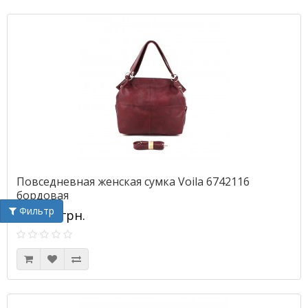
Повседневная женская сумка Voila 6742116
бордовая
Фильтр
1005.00грн.