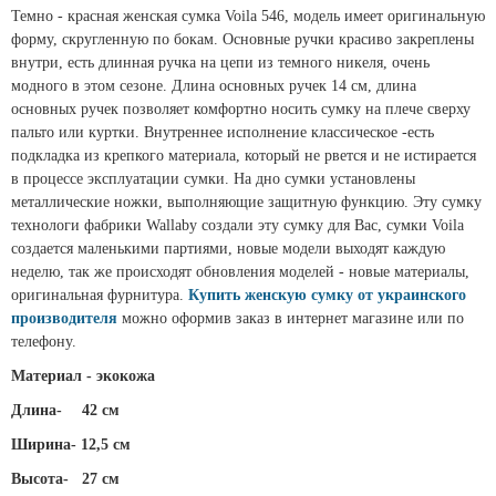
Темно - красная женская сумка Voila 546, модель имеет оригинальную
форму, скругленную по бокам. Основные ручки красиво закреплены
внутри, есть длинная ручка на цепи из темного никеля, очень
модного в этом сезоне. Длина основных ручек 14 см, длина
основных ручек позволяет комфортно носить сумку на плече сверху
пальто или куртки. Внутреннее исполнение классическое -есть
подкладка из крепкого материала, который не рвется и не истирается
в процессе эксплуатации сумки. На дно сумки установлены
металлические ножки, выполняющие защитную функцию. Эту сумку
технологи фабрики Wallaby создали эту сумку для Вас, сумки Voila
создается маленькими партиями, новые модели выходят каждую
неделю, так же происходят обновления моделей - новые материалы,
оригинальная фурнитура.
Купить женскую сумку от украинского
производителя
можно оформив заказ в интернет магазине или по
телефону.
Материал - экокожа
Длина-
42 см
Ширина- 12,5 см
Высота-
27 см