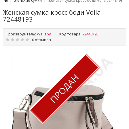
Женские сумки
Женская сумка кросс боди Voila 72448193
Женская сумка кросс боди Voila
72448193
Производитель:
Wallaby
Код товара:
72448193
0 отзывов
ПРОДАН