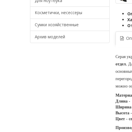
Для ноутбука
Косметички, несессеры
О
Х
Сумки хозяйственные
О
Архив моделей
Опи
Серая ук
отдел.
Да
основных
перегоро
можно оф
Материа
Длина -
Ширина 
Высота -
Цвет - с
Произво