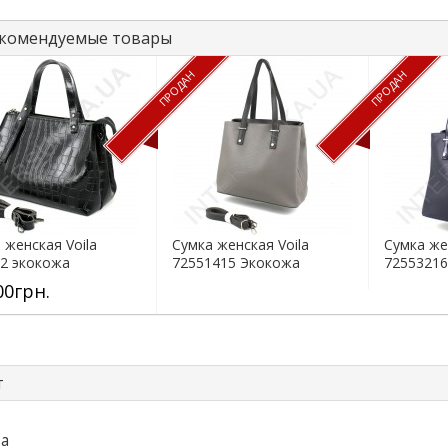
комендуемые товары
ПРОДАН
ПРОДАН
 женская Voila
Сумка женская Voila
Сумка же
2 экокожа
72551415 Экокожа
72553216
00грн.
т
та