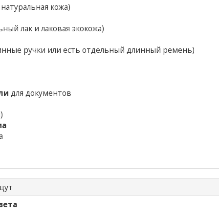
 натуральная кожа)
ный лак и лаковая экокожа)
инные ручки или есть отдельный длинный ремень)
ли
для документов
)
ма
а
щут
вета