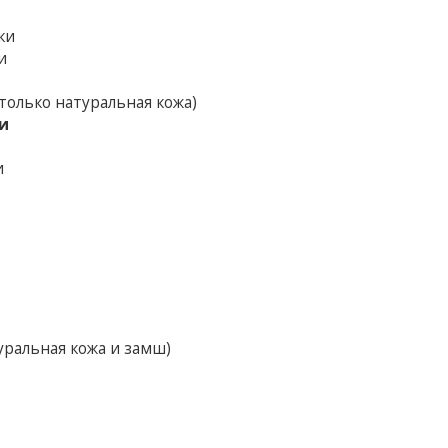
ки
и
только натуральная кожа)
и
и
уральная кожа и замш)