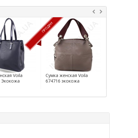
ПРОДАН
нская Voila
Сумка женская Voila
Сумка женска
 Экокожа
674716 экокожа
6741867 эко
1005.00гр