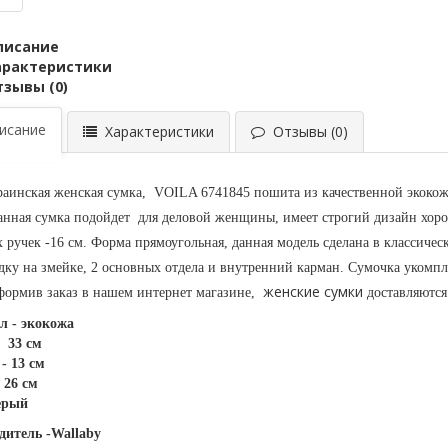
писание
арактеристики
тзывы (0)
сание
Характеристики
Отзывы (0)
раинская женская сумка, VOILA 6741845 пошита из качественной экоко
нная сумка подойдет для деловой женщины, имеет строгий дизайн хоро
 ручек -16 см. Форма прямоугольная, данная модель сделана в классическ
дку на змейке, 2 основных отдела и внутренний карман. Сумочка укомп
женские сумки
ормив заказ в нашем интернет магазине,
доставляются
л - экокожа
33 см
- 13 см
 26 см
ерый
дитель -Wallaby