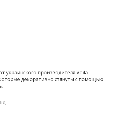
т украинского производителя Voila.
 которые
декоративно стянуты с помощью
ь.
ию;