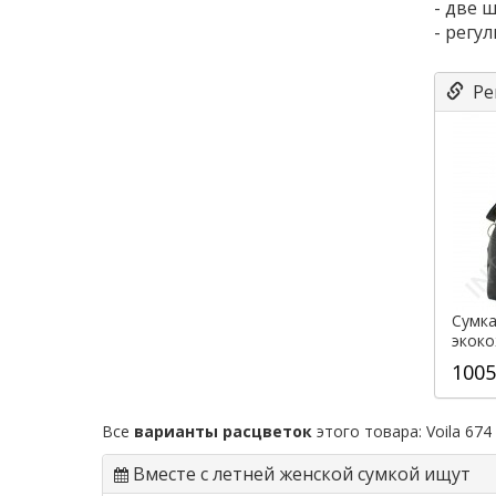
- две 
- регу
Ре
Сумка
экок
1005
Все
варианты расцветок
этого товара:
Voila 674
Вместе с летней женской сумкой ищут