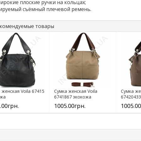
широкие плоские ручки на кольцах;
лируемый съёмный плечевой ремень.
комендуемые товары
 женская Voila 67415
Сумка женская Voila
Сумка же
ожа
6741867 экокожа
67420433
.00грн.
1005.00грн.
1005.00