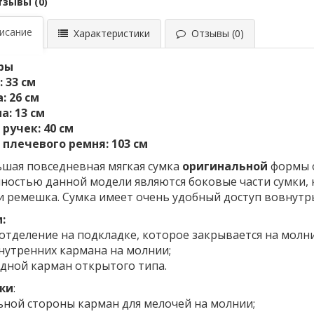
тзывы (0)
сание
Характеристики
Отзывы (0)
ры
 33 см
: 26 см
: 13 см
ручек: 40 см
плечевого ремня: 103 см
шая повседневная мягкая сумка
оригинальной
формы о
ностью данной модели являются боковые части сумки,
и ремешка. Сумка имеет очень удобный доступ вовнутр
:
 отделение на подкладке, которое закрывается на молн
внутренних кармана на молнии;
адной карман открытого типа.
жи
:
льной стороны карман для мелочей на молнии;