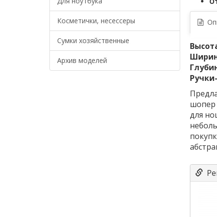
Для ноутбука
О
Косметички, несессеры
Опи
Сумки хозяйственные
Высота
Ширин
Архив моделей
Глуби
Ручки
Предла
шопер 
для но
неболь
покупк
абстра
Ре