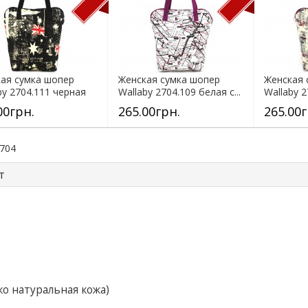
ая сумка шопер
Женская сумка шопер
Женская 
by 2704.111 черная
Wallaby 2704.109 белая с...
Wallaby 
с...
00грн.
265.00грн.
265.00г
2704
т
ко натуральная кожа)