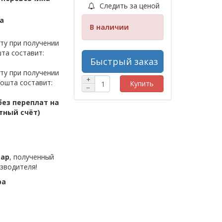
Следить за ценой
а
В наличии
ту при получении
та составит:
Быстрый заказ
ту при получении
+
ошта составит:
Купить
−
ез переплат на
тный счёт)
вар
, полученный
зводителя!
ра