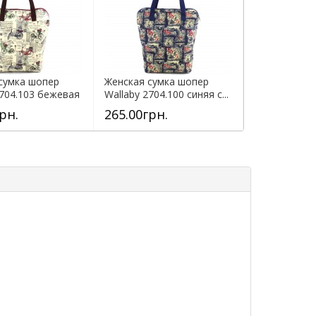
сумка шопер
Женская сумка шопер
2704.103 бежевая
Wallaby 2704.100 синяя с...
рн.
265.00грн.