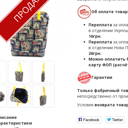
ПРОДАН
Об оплате товар
Переплата
за опла
в отделении Укрпош
16грн.
Переплата
за опла
в отделении Нова П
26грн.
Можно оплатить б
карту ФОП (расчё
Гарантии
Только фабричный то
непосредственно от прои
Условия
возврата това
писание
Facebook
Twitter
арактеристики