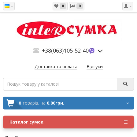
0
0
+38(063)105-52-40
Доставка та оплата
Відгуки
0
товарів,
на
0.00грн.
Каталог сумок