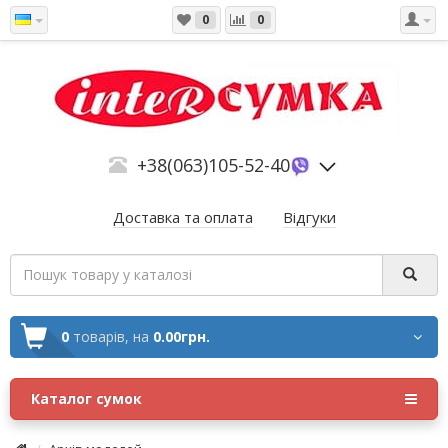
0
0
+38(063)105-52-40
Доставка та оплата
Відгуки
0
товарів,
на
0.00грн.
Каталог сумок