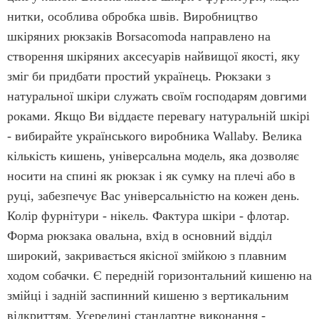
нитки, особлива обробка швів. Виробництво
шкіряних рюкзаків Borsacomoda направлено на
створення шкіряних аксесуарів найвищої якості, яку
зміг би придбати простий українець. Рюкзаки з
натуральної шкіри служать своїм господарям довгими
роками. Якщо Ви віддаєте перевагу натуральній шкірі
- вибирайте українського виробника Wallaby. Велика
кількість кишень, універсальна модель, яка дозволяє
носити на спині як рюкзак і як сумку на плечі або в
руці, забезпечує Вас універсальністю на кожен день.
Колір фурнітури - нікель. Фактура шкіри - флотар.
Форма рюкзака овальна, вхід в основний відділ
широкий, закривається якісної змійкою з плавним
ходом собачки. Є передній горизонтальний кишеню на
змійці і задній заспинний кишеню з вертикальним
відкриттям. Усередині стандартне виконання -